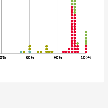
183
190
96,3%
168
175
96,3%
177
184
96,2%
126
131
96,2%
126
131
96,2%
70%
80%
90%
100%
175
182
96,1%
184
192
96,1%
183
190
96,1%
183
191
96,1%
134
140
96,1%