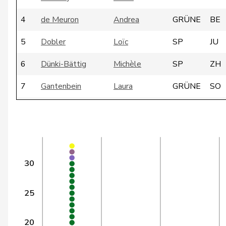
4
de Meuron
Andrea
GRÜNE
BE
5
Dobler
Loïc
SP
JU
6
Dünki-Bättig
Michèle
SP
ZH
7
Gantenbein
Laura
GRÜNE
SO
8
Schmaltz
Anna-Béatrice
GRÜNE
ZH
9
Marti
Samira
SP
BL
10
Andrey
Gerhard
GRÜNE
FR
30
11
Marti
Min Li
SP
ZH
25
12
Meyer
Mattea
SP
ZH
13
Chollet
Clarence
GRÜNE
NE
20