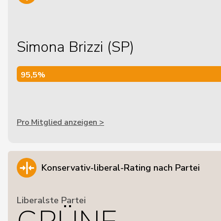
Simona Brizzi (SP)
95,5%
95,5%
Pro Mitglied anzeigen >
Konservativ-liberal-Rating nach Partei
Liberalste Partei