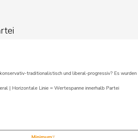
heute
NR 2015 - heute
rtei
NR 2023 - heute
NR 2017 - heute
NR 2008 - 2011, NR 2019 -
heute
konservativ-traditionalistisch und liberal-progressiv? Es wurden
NR 2019 - heute
ral | Horizontale Linie = Wertespanne innerhalb Partei
NR 2019 - heute
NR 2011 - heute
NR 2019 - heute
Minimum
NR 2013 - heute