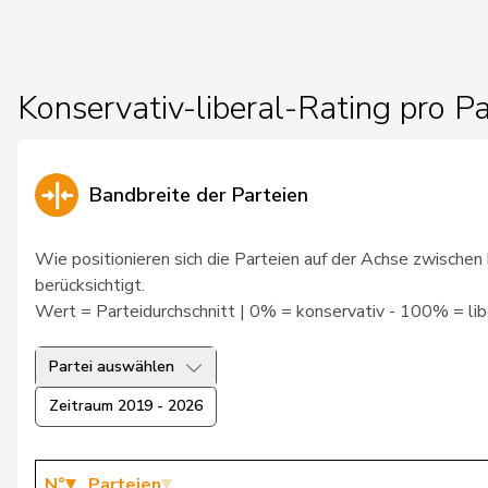
24
Seiler Graf
Priska
SP
ZH
Konservativ-liberal-Rating pro Pa
25
Alijaj
Islam
SP
ZH
26
Kälin
Irène
GRÜNE
AG
Bandbreite der Parteien
27
Prelicz-Huber
Katharina
GRÜNE
ZH
Wie positionieren sich die Parteien auf der Achse zwischen 
28
Ryser
Franziska
GRÜNE
SG
berücksichtigt.
Wert = Parteidurchschnitt | 0% = konservativ - 100% = libe
29
Badertscher
Christine
GRÜNE
BE
30
Badran
Jacqueline
SP
ZH
Partei auswählen
Zeitraum 2019 - 2026
Klopfenstein
31
Delphine
GRÜNE
GE
Broggini
N°
Parteien
32
Masshardt
Nadine
SP
BE