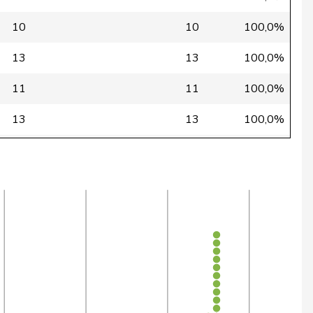
10
10
100,0%
13
13
100,0%
11
11
100,0%
13
13
100,0%
13
13
100,0%
167
172
97,1%
181
188
96,5%
181
188
96,5%
152
158
96,5%
52
54
96,3%