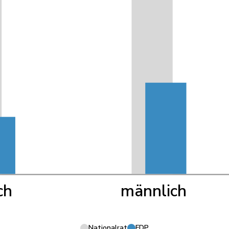
ch
männlich
Nationalrat
FDP