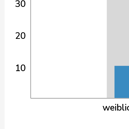
30
20
10
weibli