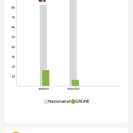
80
70
60
50
40
30
20
10
weiblich
männlich
Nationalrat
GRÜNE