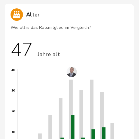
Alter
Wie alt is das Ratsmitglied im Vergleich?
47
Jahre alt
40
30
20
10