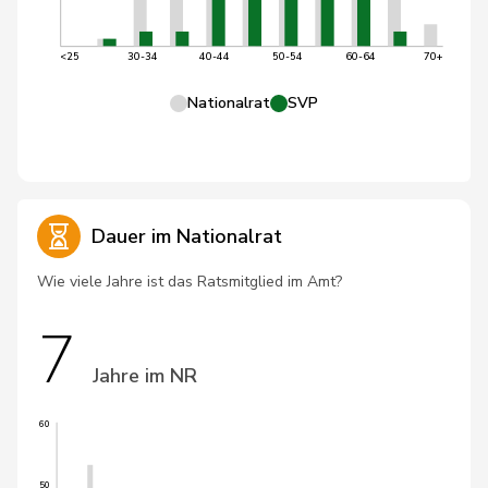
<25
30-34
40-44
50-54
60-64
70+
Nationalrat
SVP
Dauer im Nationalrat
Wie viele Jahre ist das Ratsmitglied im Amt?
7
Jahre im NR
60
50