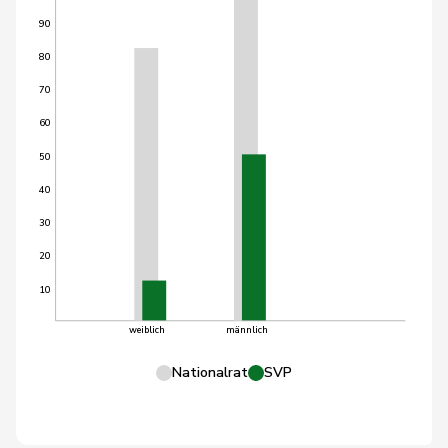
90
80
70
60
50
40
30
20
10
weiblich
männlich
Nationalrat
SVP