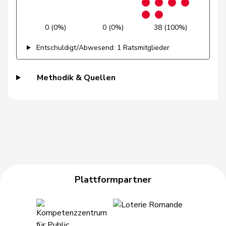
Niklaus-
Gugger
EVP
M-E
ZH
Samuel
0 (0%)
0 (0%)
38 (100%)
Guggisberg
Lars
SVP
V
BE
Entschuldigt/Abwesend: 1 Ratsmitglieder
Gutjahr
Diana
SVP
V
TG
Methodik & Quellen
Gysi
Barbara
SP
S
SG
Gysin
Greta
GRÜNE
G
TI
Haab
Martin
SVP
V
ZH
Heer
Alfred
SVP
V
ZH
Plattformpartner
Heimgartner
Stefanie
SVP
V
AG
Herzog
Verena
SVP
V
TG