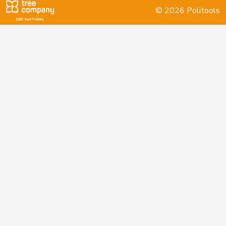
© 2026 Politools
Keller
Peter
SVP
V
NW
Klopfenstein
Delphine
GRÜNE
G
GE
Broggini
Köppel
Roger
SVP
V
ZH
Kutter
Philipp
Mitte
M-E
ZH
Landolt
Martin
Mitte
M-E
GL
Locher
Sandra
SP
S
GR
Benguerel
Lohr
Christian
Mitte
M-E
TG
Lüscher
Christian
FDP
RL
GE