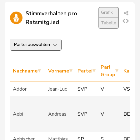
Grafik
Stimmverhalten pro
Ratsmitglied
Tabelle
Partei auswählen
Parl
Nachname
Vorname
Partei
Kanto
Group
Addor
Jean-Luc
SVP
V
VS
Aebi
Andreas
SVP
V
BE
Aebischer
Matthias
SP
S
BE