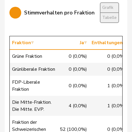
Cattaneo
Rocco
FDP
RL
TI
Grafik
Stimmverhalten pro Fraktion
Chevalley
Isabelle
glp
GL
VD
Tabelle
Christ
Katja
glp
GL
BS
Clivaz
Christophe
GRÜNE
G
VS
Fraktion
Ja
Enthaltungen
Cottier
Damien
FDP
RL
NE
Grüne Fraktion
0 (0,0%)
0 (0,0%)
Crottaz
Brigitte
SP
S
VD
Grünliberale Fraktion
0 (0,0%)
0 (0,0%)
Dandrès
Christian
SP
S
GE
FDP-Liberale
0 (0,0%)
1 (0,0%)
Fraktion
de Courten
Thomas
SVP
V
BL
Die Mitte-Fraktion.
de la
4 (0,0%)
1 (0,0%)
Denis
PdA
G
NE
Die Mitte. EVP.
Reussille
Fraktion der
de
Simone
FDP
RL
GE
Schweizerischen
52 (100,0%)
0 (0,0%)