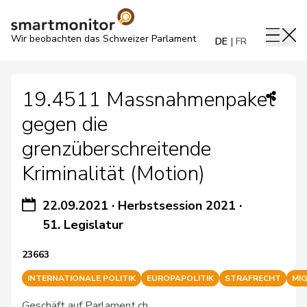
Wir beobachten das Schweizer Parlament
DE
FR
19.4511 Massnahmenpaket
gegen die
grenzüberschreitende
Kriminalität (Motion)
22.09.2021
·
Herbstsession 2021
·
51. Legislatur
23663
INTERNATIONALE POLITIK
EUROPAPOLITIK
STRAFRECHT
MI
Geschäft auf Parlament.ch