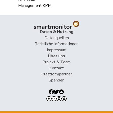
Hess
Erich
SVP
V
BE
Hess
Lorenz
Mitte
M-E
BE
Huber
Alois
SVP
V
AG
Daten & Nutzung
Datenquellen
Humbel
Ruth
Mitte
M-E
AG
Rechtliche Informationen
Hurni
Baptiste
SP
S
NE
Impressum
Über uns
Hurter
Thomas
SVP
V
SH
Projekt & Team
Kontakt
Imark
Christian
SVP
V
SO
Plattformpartner
Spenden
Matthias
Jauslin
FDP
RL
AG
Samuel
Kälin
Irène
GRÜNE
G
AG
Kamerzin
Sidney
Mitte
M-E
VS