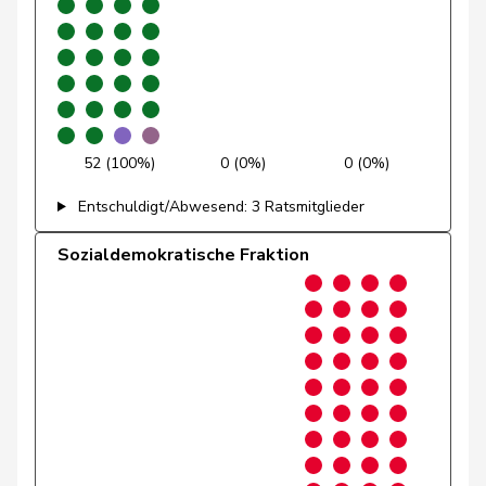
Glättli
Balthasar
GRÜNE
G
ZH
Gmür
Alois
Mitte
M-E
SZ
Gössi
Petra
FDP
RL
SZ
52 (100%)
0 (0%)
0 (0%)
Graber
Michael
SVP
V
VS
Entschuldigt/Abwesend: 3 Ratsmitglieder
Graf-Litscher
Edith
SP
S
TG
Sozialdemokratische Fraktion
Gredig
Corina
glp
GL
ZH
Grin
Jean-Pierre
SVP
V
VD
Grossen
Jürg
glp
GL
BE
Grüter
Franz
SVP
V
LU
Gschwind
Jean-Paul
Mitte
M-E
JU