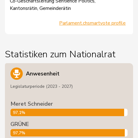
Co-Geschäftsleitung Sentience Politics,
Kantonsrätin, Gemeinderätin
Parlament.ch
smartvote profile
Statistiken zum Nationalrat
Anwesenheit
Legislaturperiode (2023 - 2027)
Meret Schneider
97,1%
GRÜNE
97,7%