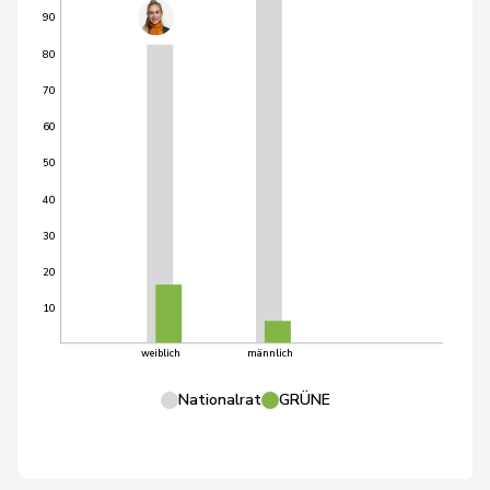
90
80
70
60
50
40
30
20
10
weiblich
männlich
Nationalrat
GRÜNE