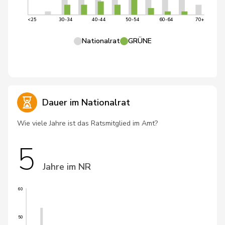
<25
30-34
40-44
50-54
60-64
70+
Nationalrat
GRÜNE
Dauer im Nationalrat
Wie viele Jahre ist das Ratsmitglied im Amt?
5
Jahre im NR
60
50