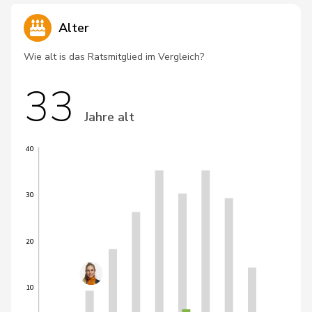
Alter
Wie alt is das Ratsmitglied im Vergleich?
33
Jahre alt
40
30
20
10