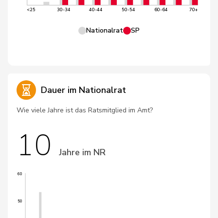
<25
30-34
40-44
50-54
60-64
70+
Nationalrat
SP
Dauer im Nationalrat
Wie viele Jahre ist das Ratsmitglied im Amt?
10
Jahre im NR
60
50