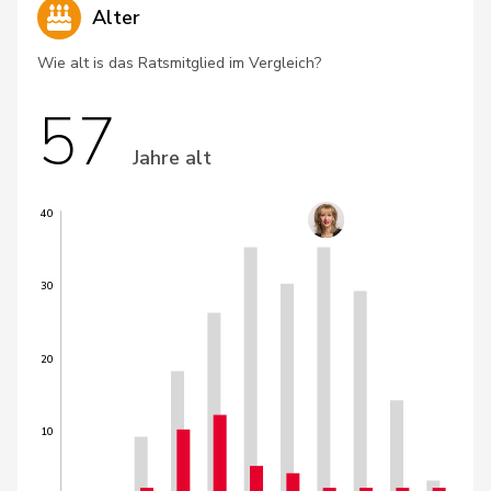
Alter
Wie alt is das Ratsmitglied im Vergleich?
57
Jahre alt
40
30
20
10