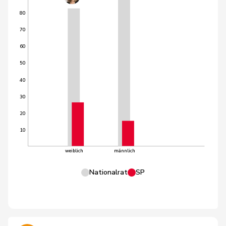
80
70
60
50
40
30
20
10
weiblich
männlich
Nationalrat
SP