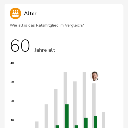
Alter
Wie alt is das Ratsmitglied im Vergleich?
60
Jahre alt
40
30
20
10