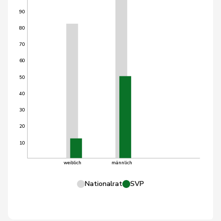
90
80
70
60
50
40
30
20
10
weiblich
männlich
Nationalrat
SVP