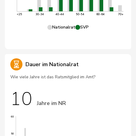
<25
30-34
40-44
50-54
60-64
70+
Nationalrat
SVP
Dauer im Nationalrat
Wie viele Jahre ist das Ratsmitglied im Amt?
10
Jahre im NR
60
50