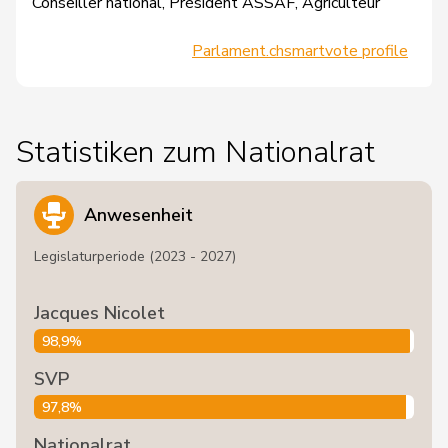
Conseiller national, Président ASSAF, Agriculteur
Parlament.ch
smartvote profile
Statistiken zum Nationalrat
Anwesenheit
Legislaturperiode (2023 - 2027)
Jacques Nicolet
98,9%
SVP
97,8%
Nationalrat