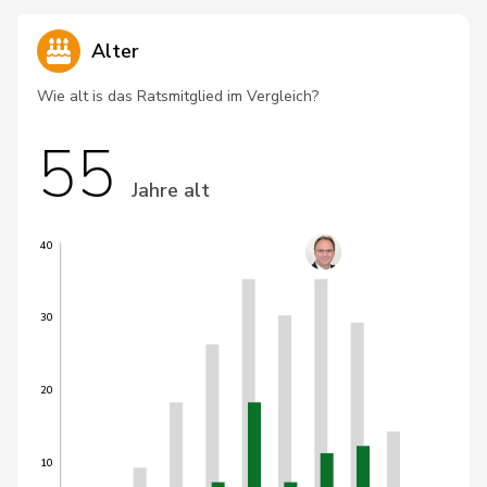
Alter
Wie alt is das Ratsmitglied im Vergleich?
55
Jahre alt
40
30
20
10