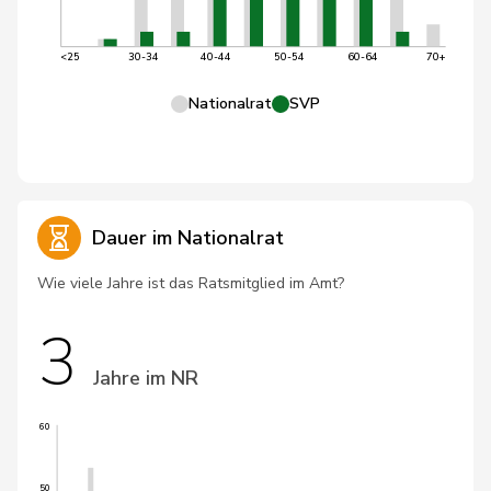
<25
30-34
40-44
50-54
60-64
70+
Nationalrat
SVP
Dauer im Nationalrat
Wie viele Jahre ist das Ratsmitglied im Amt?
3
Jahre im NR
60
50