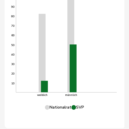
90
80
70
60
50
40
30
20
10
weiblich
männlich
Nationalrat
SVP