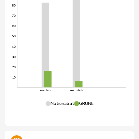
80
70
60
50
40
30
20
10
weiblich
männlich
Nationalrat
GRÜNE