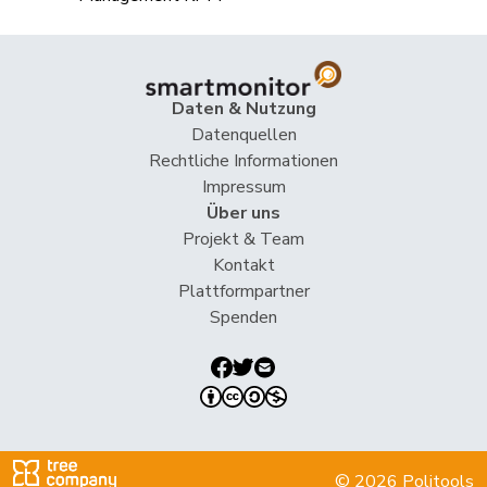
Andrea de Meuron (1973)
Mitglied, Kanton Bern
Daten & Nutzung
Laura Gantenbein (1989)
Datenquellen
Mitglied, Kanton Solothurn
Rechtliche Informationen
Impressum
Greta Gysin (1983)
Über uns
Mitglied, Kanton Tessin
Projekt & Team
Kontakt
Plattformpartner
Irène Kälin (1987)
Spenden
Mitglied, Kanton Aargau
Delphine Klopfenstein Broggini (1976)
Mitglied, Kanton Genf
Raphaël Mahaim (1983)
© 2026 Politools