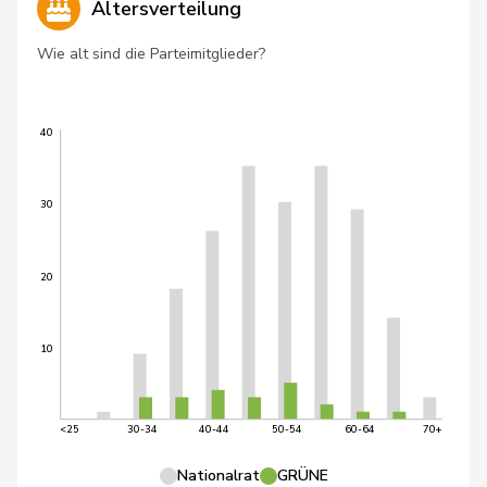
Altersverteilung
Wie alt sind die Parteimitglieder?
40
30
20
10
<25
30-34
40-44
50-54
60-64
70+
Nationalrat
GRÜNE