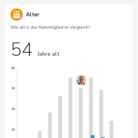
Alter
Wie alt is das Ratsmitglied im Vergleich?
54
Jahre alt
40
30
20
10