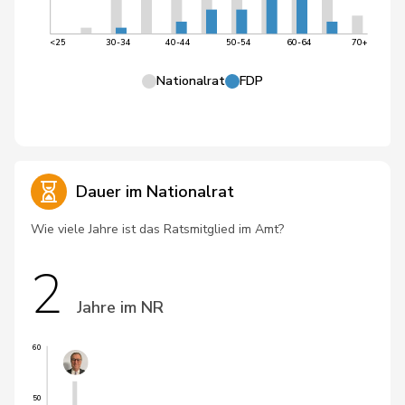
<25
30-34
40-44
50-54
60-64
70+
Nationalrat
FDP
Dauer im Nationalrat
Wie viele Jahre ist das Ratsmitglied im Amt?
2
Jahre im NR
60
50