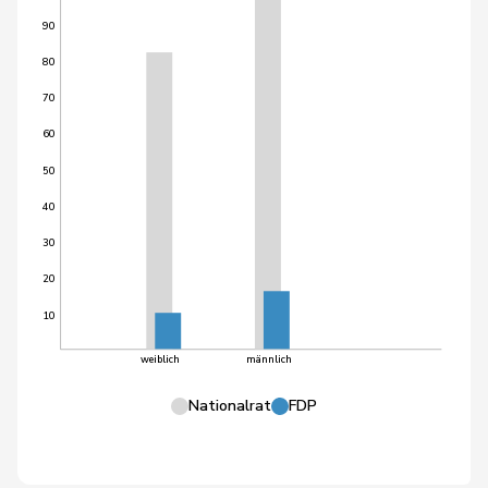
90
80
70
60
50
40
30
20
10
weiblich
männlich
Nationalrat
FDP