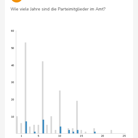
Wie viele Jahre sind die Parteimitglieder im Amt?
60
50
40
30
20
10
1
5
10
15
20
25