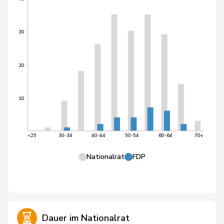
30
20
10
<25
30-34
40-44
50-54
60-64
70+
Nationalrat
FDP
Dauer im Nationalrat