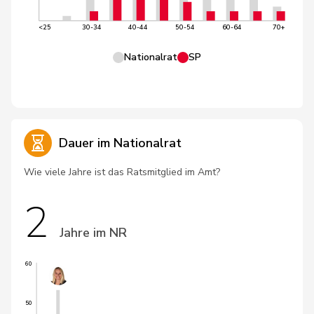
<25
30-34
40-44
50-54
60-64
70+
Nationalrat
SP
Dauer im Nationalrat
Wie viele Jahre ist das Ratsmitglied im Amt?
2
Jahre im NR
60
50