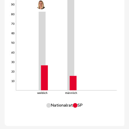
90
80
70
60
50
40
30
20
10
weiblich
männlich
Nationalrat
SP