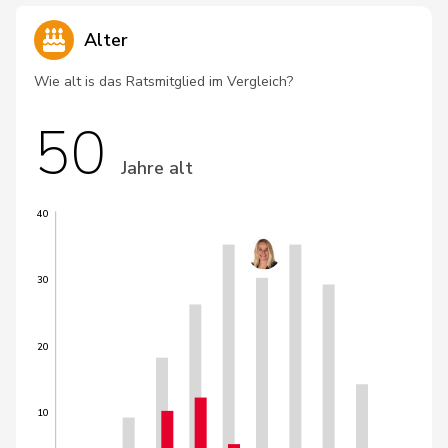
Alter
Wie alt is das Ratsmitglied im Vergleich?
50
Jahre alt
40
30
20
10