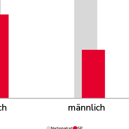
ch
männlich
Nationalrat
SP