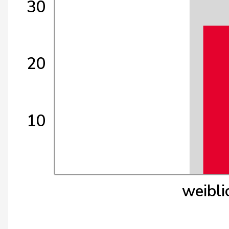
30
20
10
weibli