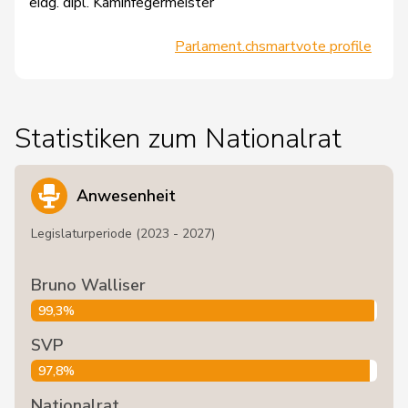
eidg. dipl. Kaminfegermeister
Parlament.ch
smartvote profile
Statistiken zum Nationalrat
Anwesenheit
Legislaturperiode (2023 - 2027)
Bruno Walliser
99,3%
SVP
97,8%
Nationalrat