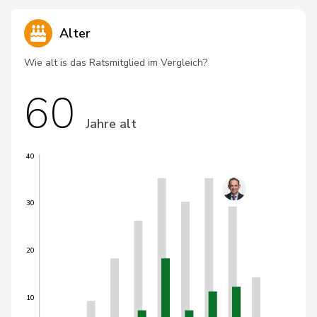
Alter
Wie alt is das Ratsmitglied im Vergleich?
60
Jahre alt
40
30
20
10