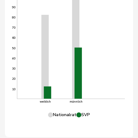
90
80
70
60
50
40
30
20
10
weiblich
männlich
Nationalrat
SVP