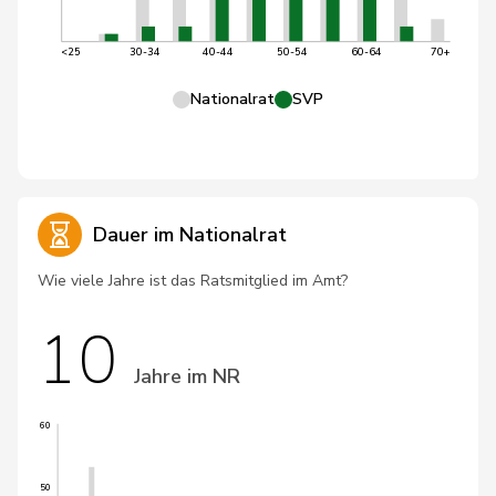
<25
30-34
40-44
50-54
60-64
70+
Nationalrat
SVP
Dauer im Nationalrat
Wie viele Jahre ist das Ratsmitglied im Amt?
10
Jahre im NR
60
50