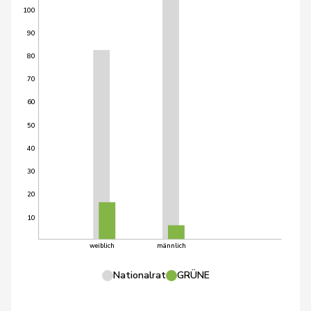
100
90
80
70
60
50
40
30
20
10
weiblich
männlich
Nationalrat
GRÜNE