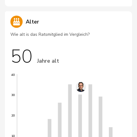
Alter
Wie alt is das Ratsmitglied im Vergleich?
50
Jahre alt
40
30
20
10