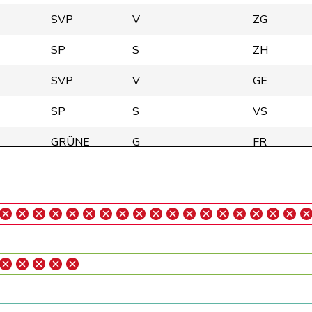
SVP
V
ZG
SP
S
ZH
SVP
V
GE
SP
S
VS
GRÜNE
G
FR
GRÜNE
G
BE
SP
S
ZH
Mitte
M-E
AG
FDP
RL
ZH
Mitte
M-E
ZH