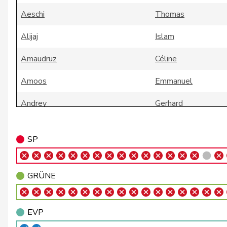
Aeschi
Thomas
Alijaj
Islam
Amaudruz
Céline
Amoos
Emmanuel
Andrey
Gerhard
Badertscher
Christine
SP
Badran
Jacqueline
Bally
Maya
GRÜNE
Balmer
Bettina
EVP
Barandun
Nicole