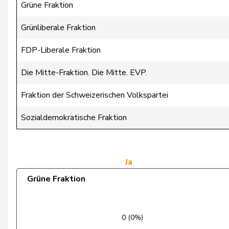
Chappuis
Isabelle
Grüne Fraktion
Christ
Katja
Grünliberale Fraktion
Clivaz
Christophe
FDP-Liberale Fraktion
Cottier
Damien
Die Mitte-Fraktion. Die Mitte. EVP.
Crottaz
Brigitte
Fraktion der Schweizerischen Volkspartei
Dandrès
Christian
Sozialdemokratische Fraktion
de Courten
Thomas
de Montmollin
Simone
Ja
Grüne Fraktion
de Quattro
Jacqueline
Dettling
Marcel
0 (0%)
Dobler
Marcel