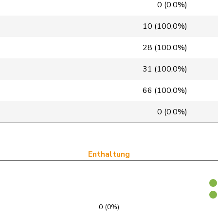
Mitte
M-E
VD
0 (0,0%)
glp
GL
BS
10 (100,0%)
GRÜNE
G
VS
28 (100,0%)
FDP
RL
NE
31 (100,0%)
SP
S
VD
66 (100,0%)
SP
S
GE
0 (0,0%)
SVP
V
BL
FDP
RL
GE
Enthaltung
FDP
RL
VD
SVP
V
SZ
0 (0%)
FDP
RL
SG