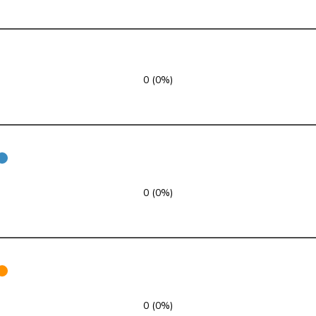
SP
S
NE
Mitte
M-E
NW
0 (0%)
SVP
V
SG
FDP
RL
TI
SP
S
GE
SVP
V
ZH
0 (0%)
FDP
RL
VD
SVP
V
ZH
GRÜNE
G
NE
0 (0%)
glp
GL
AG