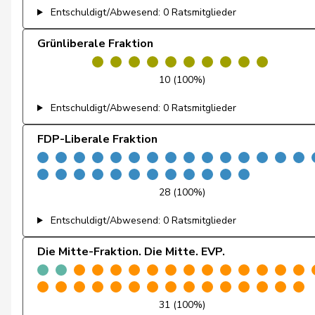
Entschuldigt/Abwesend: 0 Ratsmitglieder
Docourt
Martine
Grünliberale Fraktion
Durrer-Knobel
Regina
10 (100%)
Egger
Mike
Entschuldigt/Abwesend: 0 Ratsmitglieder
Farinelli
Alex
FDP-Liberale Fraktion
Fehlmann Rielle
Laurence
Fehr Düsel
Nina
28 (100%)
Feller
Olivier
Entschuldigt/Abwesend: 0 Ratsmitglieder
Fischer
Benjamin
Die Mitte-Fraktion. Die Mitte. EVP.
Fivaz
Fabien
31 (100%)
Flach
Beat