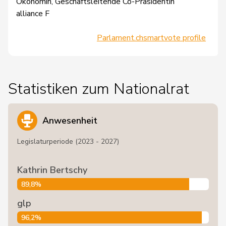
Ökonomin, Geschäftsleitende Co-Präsidentin
alliance F
Parlament.ch
smartvote profile
Statistiken zum Nationalrat
Anwesenheit
Legislaturperiode (2023 - 2027)
Kathrin Bertschy
89,8%
glp
96,2%