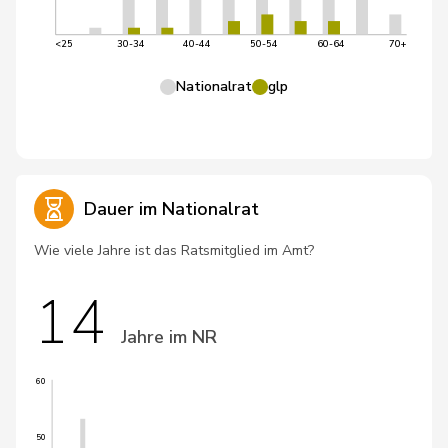
<25
30-34
40-44
50-54
60-64
70+
Nationalrat
glp
Dauer im Nationalrat
Wie viele Jahre ist das Ratsmitglied im Amt?
14
Jahre im NR
60
50