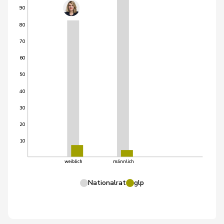
90
80
70
60
50
40
30
20
10
weiblich
männlich
Nationalrat
glp