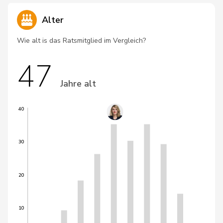
Alter
Wie alt is das Ratsmitglied im Vergleich?
47
Jahre alt
40
30
20
10