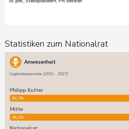
lic. phil., Stadtpräsident, PR-Berater
Statistiken zum Nationalrat
Anwesenheit
Legislaturperiode (2023 - 2027)
Philipp Kutter
83,2%
Mitte
96,1%
Nationalrat