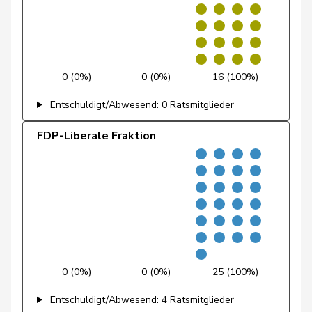
Fiala
Doris
FDP
RL
ZH
Fischer
Benjamin
SVP
V
ZH
Fischer
Roland
glp
GL
LU
0 (0%)
0 (0%)
16 (100%)
Entschuldigt/Abwesend: 0 Ratsmitglieder
Fivaz
Fabien
GRÜNE
G
NE
FDP-Liberale Fraktion
Flach
Beat
glp
GL
AG
Fluri
Kurt
FDP
RL
SO
Pierre-
Fridez
SP
S
JU
Alain
Friedl
Claudia
SP
S
SG
0 (0%)
0 (0%)
25 (100%)
Friedli
Esther
SVP
V
SG
Entschuldigt/Abwesend: 4 Ratsmitglieder
Funiciello
Tamara
SP
S
BE