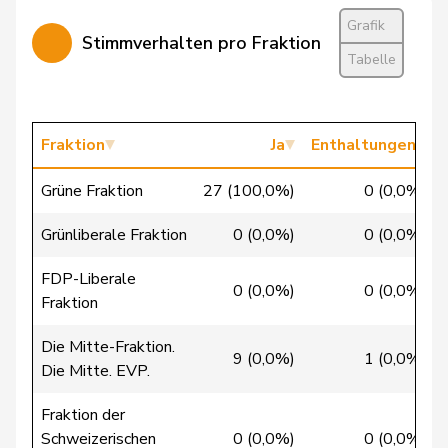
Grafik
Christ
Katja
glp
GL
BS
Stimmverhalten pro Fraktion
Tabelle
Clivaz
Christophe
GRÜNE
G
VS
Cottier
Damien
FDP
RL
NE
Fraktion
Ja
Enthaltungen
Crottaz
Brigitte
SP
S
VD
Grüne Fraktion
27 (100,0%)
0 (0,0%)
Dandrès
Christian
SP
S
GE
Grünliberale Fraktion
0 (0,0%)
0 (0,0%)
de Courten
Thomas
SVP
V
BL
FDP-Liberale
0 (0,0%)
0 (0,0%)
de la
Fraktion
Denis
PdA
G
NE
Reussille
Die Mitte-Fraktion.
9 (0,0%)
1 (0,0%)
de
Die Mitte. EVP.
Simone
FDP
RL
GE
Montmollin
Fraktion der
de Quattro
Jacqueline
FDP
RL
VD
Schweizerischen
0 (0,0%)
0 (0,0%)