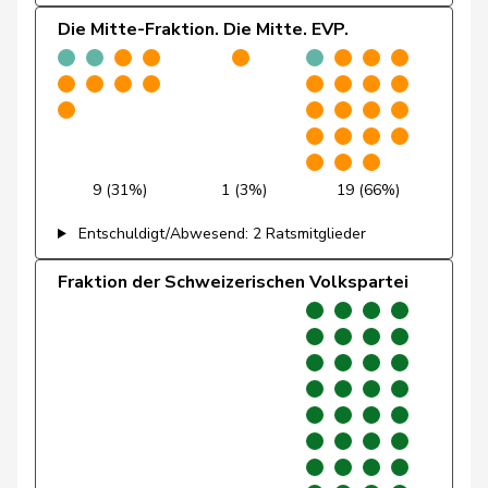
Die Mitte-Fraktion. Die Mitte. EVP.
Gafner
Andreas
EDU
V
BE
Andrea
Geissbühler
SVP
V
BE
Martina
Giacometti
Anna
FDP
RL
GR
9 (31%)
1 (3%)
19 (66%)
Giezendanner
Benjamin
SVP
V
AG
Entschuldigt/Abwesend: 2 Ratsmitglieder
Girod
Bastien
GRÜNE
G
ZH
Fraktion der Schweizerischen Volkspartei
Glanzmann-
Ida
Mitte
M-E
LU
Hunkeler
Glarner
Andreas
SVP
V
AG
Glättli
Balthasar
GRÜNE
G
ZH
Gmür
Alois
Mitte
M-E
SZ