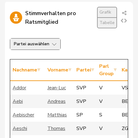
Grafik
Stimmverhalten pro
Ratsmitglied
Tabelle
Partei auswählen
Parl
Nachname
Vorname
Partei
Kanto
Group
Addor
Jean-Luc
SVP
V
VS
Aebi
Andreas
SVP
V
BE
Aebischer
Matthias
SP
S
BE
Aeschi
Thomas
SVP
V
ZG