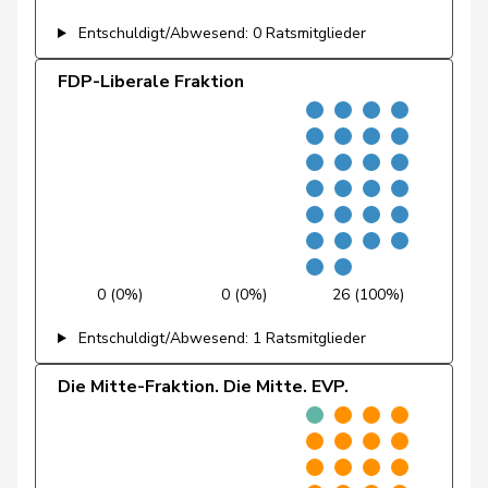
Fivaz
Fabien
GRÜNE
G
NE
Entschuldigt/Abwesend: 0 Ratsmitglieder
Flach
Beat
glp
GL
AG
FDP-Liberale Fraktion
Fonio
Giorgio
Mitte
M-E
TI
Freymond
Sylvain
SVP
V
VD
Pierre-
Fridez
SP
S
JU
Alain
Friedl
Claudia
SP
S
SG
0 (0%)
0 (0%)
26 (100%)
Funiciello
Tamara
SP
S
BE
Entschuldigt/Abwesend: 1 Ratsmitglieder
Gafner
Andreas
EDU
V
BE
Die Mitte-Fraktion. Die Mitte. EVP.
Gaillard
Benoît
SP
S
VD
Gartmann
Walter
SVP
V
SG