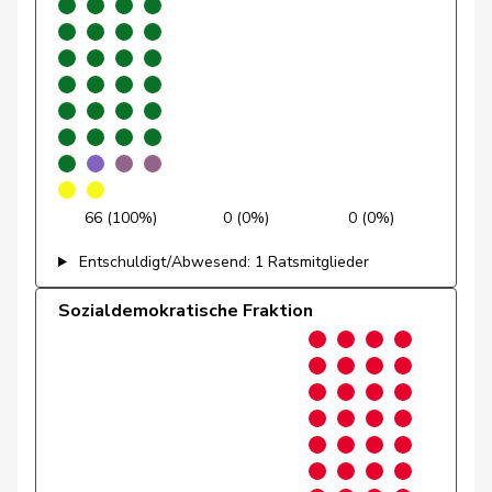
Gredig
Corina
glp
GL
ZH
Grossen
Jürg
glp
GL
BE
Grüter
Franz
SVP
V
LU
Niklaus-
Gugger
EVP
M-E
ZH
Samuel
66 (100%)
0 (0%)
0 (0%)
Guggisberg
Lars
SVP
V
BE
Entschuldigt/Abwesend: 1 Ratsmitglieder
Gutjahr
Diana
SVP
V
TG
Sozialdemokratische Fraktion
Gysi
Barbara
SP
S
SG
Gysin
Greta
GRÜNE
G
TI
Haab
Martin
SVP
V
ZH