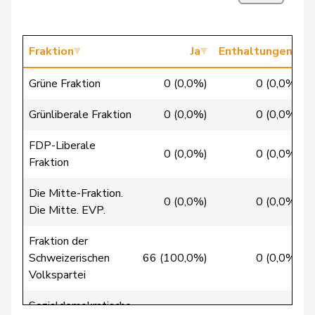
Clivaz
Christophe
GRÜNE
G
VS
Fraktion
Ja
Enthaltungen
Cottier
Damien
FDP
RL
NE
Grüne Fraktion
0 (0,0%)
0 (0,0%)
Crottaz
Brigitte
SP
S
VD
Grünliberale Fraktion
0 (0,0%)
0 (0,0%)
Dandrès
Christian
SP
S
GE
FDP-Liberale
de Courten
Thomas
SVP
V
BL
0 (0,0%)
0 (0,0%)
Fraktion
de
Simone
FDP
RL
GE
Die Mitte-Fraktion.
Montmollin
0 (0,0%)
0 (0,0%)
Die Mitte. EVP.
de Quattro
Jacqueline
FDP
RL
VD
Fraktion der
Schweizerischen
66 (100,0%)
0 (0,0%)
Dettling
Marcel
SVP
V
SZ
Volkspartei
De Ventura
Linda
SP
S
SH
Sozialdemokratische
0 (0,0%)
0 (0,0%)