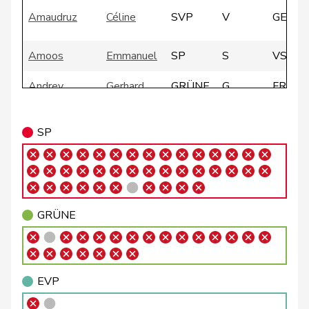
Amaudruz
Céline
SVP
V
GE
Amoos
Emmanuel
SP
S
VS
Andrey
Gerhard
GRÜNE
G
FR
Badertscher
Christine
GRÜNE
G
BE
SP
Badran
Jacqueline
SP
S
ZH
Bally
Maya
Mitte
M-E
AG
Balmer
Bettina
FDP
RL
ZH
GRÜNE
Barandun
Nicole
Mitte
M-E
ZH
Baumann
Kilian
GRÜNE
G
BE
EVP
Bäumle
Martin
glp
GL
ZH