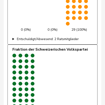
Giacometti
Anna
FDP
RL
GR
Gianini
Simone
FDP
RL
TI
Giezendanner
Benjamin
SVP
V
AG
0 (0%)
0 (0%)
29 (100%)
Glarner
Andreas
SVP
V
AG
Entschuldigt/Abwesend: 2 Ratsmitglieder
Glättli
Balthasar
GRÜNE
G
ZH
Fraktion der Schweizerischen Volkspartei
Glur
Christian
SVP
V
AG
Gobet
Nadine
FDP
RL
FR
Golay
Roger
MCG
V
GE
Götte
Michael
SVP
V
SG
Graber
Michael
SVP
V
VS