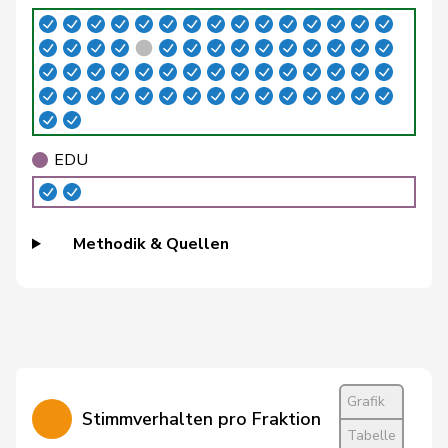
Bühler
Manfred
SVP
V
BE
Bulliard-
Christine
Mitte
M-E
FR
Marbach
Burgherr
Thomas
SVP
V
AG
EDU
Bürgi
Roman
SVP
V
SZ
Bürgin
Yvonne
Mitte
M-E
ZH
Methodik & Quellen
Calame
Didier
SVP
V
NE
Candan
Hasan
SP
S
LU
Candinas
Martin
Mitte
M-E
GR
Chappuis
Isabelle
Mitte
M-E
VD
Grafik
Stimmverhalten pro Fraktion
Tabelle
Christ
Katja
glp
GL
BS