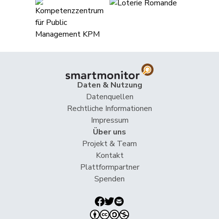
Jaccoud
Jessica
SP
S
VD
Matthias
Jauslin
glp
GL
AG
Samuel
Jost
Marc
EVP
M-E
BE
Kälin
Irène
GRÜNE
G
AG
Daten & Nutzung
Datenquellen
Kamerzin
Sidney
Mitte
M-E
VS
Rechtliche Informationen
Impressum
Kaufmann
Pius
Mitte
M-E
LU
Über uns
Klopfenstein
Projekt & Team
Delphine
GRÜNE
G
GE
Broggini
Kontakt
Plattformpartner
Knutti
Thomas
SVP
V
BE
Spenden
Kolly
Nicolas
SVP
V
FR