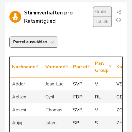
Grafik
Stimmverhalten pro
Ratsmitglied
Tabelle
Partei auswählen
Parl
Nachname
Vorname
Partei
Kanto
Group
Addor
Jean-Luc
SVP
V
VS
Aellen
Cyril
FDP
RL
GE
Aeschi
Thomas
SVP
V
ZG
Alijaj
Islam
SP
S
ZH