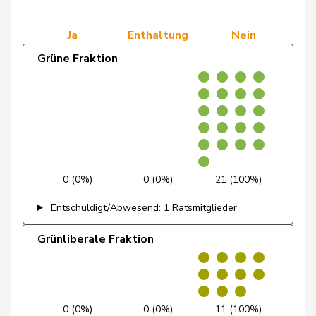
Fraktion
Dobler
Marcel
FDP
RL
SG
Ja
Enthaltung
Nein
Docourt
Martine
SP
S
NE
Grüne Fraktion
Durrer-
Regina
Mitte
M-E
NW
Knobel
Egger
Mike
SVP
V
SG
Farinelli
Alex
FDP
RL
TI
0 (0%)
0 (0%)
21 (100%)
Fehlmann
Laurence
SP
S
GE
Rielle
Entschuldigt/Abwesend: 1 Ratsmitglieder
Fehr Düsel
Nina
SVP
V
ZH
Grünliberale Fraktion
Feller
Olivier
FDP
RL
VD
Fischer
Benjamin
SVP
V
ZH
0 (0%)
0 (0%)
11 (100%)