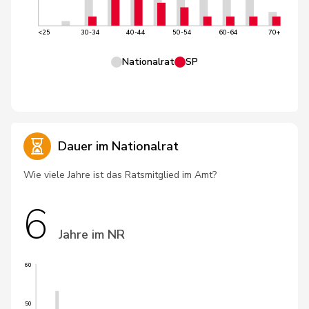
<25
30-34
40-44
50-54
60-64
70+
Nationalrat
SP
Dauer im Nationalrat
Wie viele Jahre ist das Ratsmitglied im Amt?
6
Jahre im NR
60
50