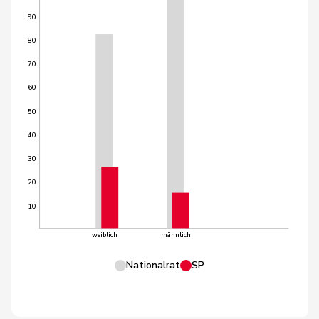
90
80
70
60
50
40
30
20
10
weiblich
männlich
Nationalrat
SP