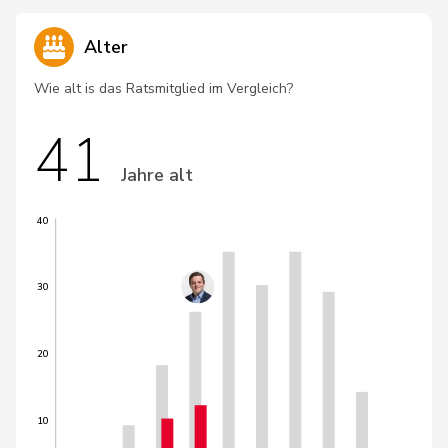
Alter
Wie alt is das Ratsmitglied im Vergleich?
41
Jahre alt
40
30
20
10