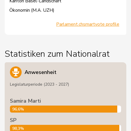
Kanton Basel-Landschaft
Ökonomin (M.A. UZH)
Parlament.ch
smartvote profile
Statistiken zum Nationalrat
Anwesenheit
Legislaturperiode (2023 - 2027)
Samira Marti
96,6%
SP
98,3%