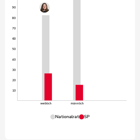
90
80
70
60
50
40
30
20
10
weiblich
männlich
Nationalrat
SP