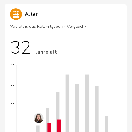
Alter
Wie alt is das Ratsmitglied im Vergleich?
32
Jahre alt
40
30
20
10