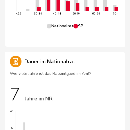
<25
30-34
40-44
50-54
60-64
70+
Nationalrat
SP
Dauer im Nationalrat
Wie viele Jahre ist das Ratsmitglied im Amt?
7
Jahre im NR
60
50