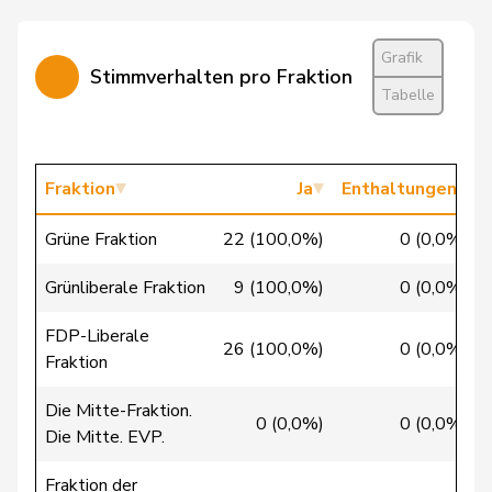
Candinas
Martin
Mitte
M-E
GR
Chappuis
Isabelle
Mitte
M-E
VD
Grafik
Stimmverhalten pro Fraktion
Tabelle
Chollet
Clarence
GRÜNE
G
NE
Christ
Katja
glp
GL
BS
Fraktion
Ja
Enthaltungen
Clivaz
Christophe
GRÜNE
G
VS
Grüne Fraktion
22 (100,0%)
0 (0,0%)
Cottier
Damien
FDP
RL
NE
Grünliberale Fraktion
9 (100,0%)
0 (0,0%)
Crottaz
Brigitte
SP
S
VD
FDP-Liberale
Dandrès
Christian
SP
S
GE
26 (100,0%)
0 (0,0%)
Fraktion
de Courten
Thomas
SVP
V
BL
Die Mitte-Fraktion.
0 (0,0%)
0 (0,0%)
Die Mitte. EVP.
de
Simone
FDP
RL
GE
Montmollin
Fraktion der