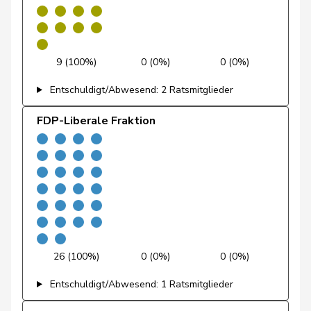
Fehr Düsel
Nina
SVP
V
ZH
Feller
Olivier
FDP
RL
VD
9 (100%)
0 (0%)
0 (0%)
Entschuldigt/Abwesend: 2 Ratsmitglieder
Fischer
Benjamin
SVP
V
ZH
FDP-Liberale Fraktion
Flach
Beat
glp
GL
AG
Fonio
Giorgio
Mitte
M-E
TI
Freymond
Sylvain
SVP
V
VD
Pierre-
Fridez
SP
S
JU
Alain
26 (100%)
0 (0%)
0 (0%)
Friedl
Claudia
SP
S
SG
Entschuldigt/Abwesend: 1 Ratsmitglieder
Funiciello
Tamara
SP
S
BE