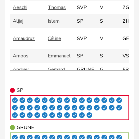
Aeschi
Thomas
SVP
V
ZG
Alijaj
Islam
SP
S
ZH
Amaudruz
Céline
SVP
V
GE
Amoos
Emmanuel
SP
S
VS
Andrey
Gerhard
GRÜNE
G
FR
Badertscher
Christine
GRÜNE
G
BE
SP
Badran
Jacqueline
SP
S
ZH
Bally
Maya
Mitte
M-E
AG
Balmer
Bettina
FDP
RL
ZH
GRÜNE
Barandun
Nicole
Mitte
M-E
ZH