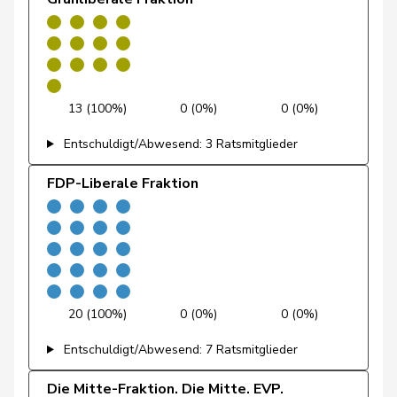
Feri
Yvonne
SP
S
AG
Fiala
Doris
FDP
RL
ZH
13 (100%)
0 (0%)
0 (0%)
Fischer
Benjamin
SVP
V
ZH
Entschuldigt/Abwesend: 3 Ratsmitglieder
FDP-Liberale Fraktion
Fischer
Roland
glp
GL
LU
Fivaz
Fabien
GRÜNE
G
NE
Flach
Beat
glp
GL
AG
Fluri
Kurt
FDP
RL
SO
20 (100%)
0 (0%)
0 (0%)
Entschuldigt/Abwesend: 7 Ratsmitglieder
Pierre-
Fridez
SP
S
JU
Alain
Die Mitte-Fraktion. Die Mitte. EVP.