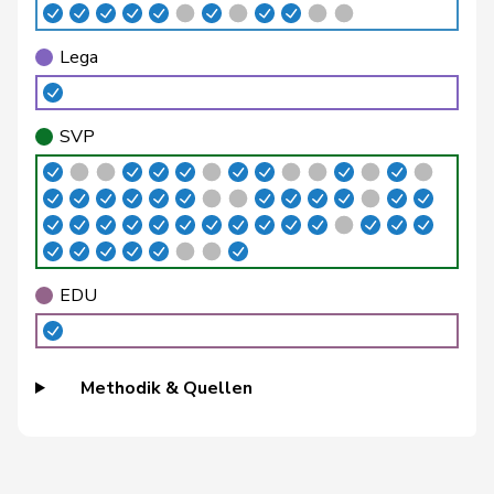
Philipp
Bregy
Mitte
M-E
VS
Matthias
Lega
Brenzikofer
Florence
GRÜNE
G
BL
Brunner
Thomas
glp
GL
SG
SVP
Roland
Büchel
SVP
V
SG
Rino
Buffat
Michaël
SVP
V
VD
EDU
Bulliard-
Christine
Mitte
M-E
FR
Marbach
Methodik & Quellen
Burgherr
Thomas
SVP
V
AG
Candinas
Martin
Mitte
M-E
GR