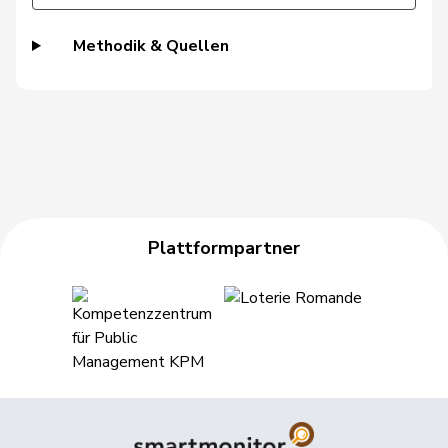
Gschwind
Jean-Paul
Mitte
M-E
JU
Methodik & Quellen
Niklaus-
Gugger
EVP
M-E
ZH
Samuel
Guggisberg
Lars
SVP
V
BE
Gutjahr
Diana
SVP
V
TG
Gysi
Barbara
SP
S
SG
Plattformpartner
Gysin
Greta
GRÜNE
G
TI
Haab
Martin
SVP
V
ZH
Heer
Alfred
SVP
V
ZH
Heimgartner
Stefanie
SVP
V
AG