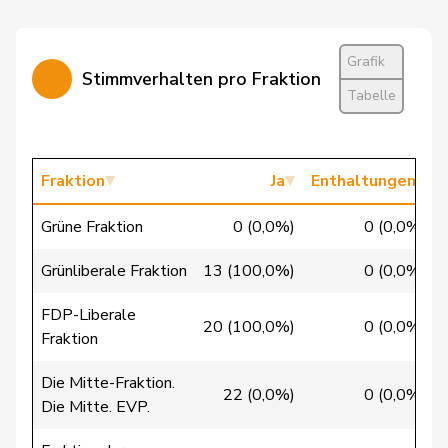
Cattaneo
Rocco
FDP
RL
TI
Christ
Katja
glp
GL
BS
Grafik
Stimmverhalten pro Fraktion
Clivaz
Christophe
GRÜNE
G
VS
Tabelle
Cottier
Damien
FDP
RL
NE
Crottaz
Brigitte
SP
S
VD
Fraktion
Ja
Enthaltungen
Dandrès
Christian
SP
S
GE
Grüne Fraktion
0 (0,0%)
0 (0,0%)
Grünliberale Fraktion
13 (100,0%)
0 (0,0%)
de Courten
Thomas
SVP
V
BL
FDP-Liberale
20 (100,0%)
0 (0,0%)
de la
Fraktion
Denis
PdA
G
NE
Reussille
Die Mitte-Fraktion.
22 (0,0%)
0 (0,0%)
de
Die Mitte. EVP.
Simone
FDP
RL
GE
Montmollin