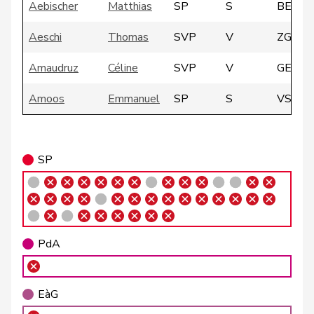
Aebischer
Matthias
SP
S
BE
Aeschi
Thomas
SVP
V
ZG
Amaudruz
Céline
SVP
V
GE
Amoos
Emmanuel
SP
S
VS
Andrey
Gerhard
GRÜNE
G
FR
SP
Atici
Mustafa
SP
S
BS
Badertscher
Christine
GRÜNE
G
BE
PdA
Badran
Jacqueline
SP
S
ZH
Barrile
Angelo
SP
S
ZH
EàG