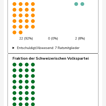
Friedl
Claudia
SP
S
SG
Friedli
Esther
SVP
V
SG
Funiciello
Tamara
SP
S
BE
Gafner
Andreas
EDU
V
BE
22 (92%)
0 (0%)
2 (8%)
Andrea
Entschuldigt/Abwesend: 7 Ratsmitglieder
Geissbühler
SVP
V
BE
Martina
Fraktion der Schweizerischen Volkspartei
Giacometti
Anna
FDP
RL
GR
Giezendanner
Benjamin
SVP
V
AG
Girod
Bastien
GRÜNE
G
ZH
Glanzmann-
Ida
Mitte
M-E
LU
Hunkeler