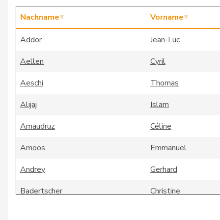
Nachname
Vorname
Addor
Jean-Luc
Aellen
Cyril
Aeschi
Thomas
Alijaj
Islam
Amaudruz
Céline
Amoos
Emmanuel
Andrey
Gerhard
Badertscher
Christine
Badran
Jacqueline