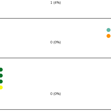
1 (4%)
FDP
RL
VD
SVP
V
ZH
glp
GL
AG
0 (0%)
Mitte
M-E
TI
SVP
V
VD
SP
S
JU
SP
S
SG
SP
S
BE
0 (0%)
EDU
V
BE
SP
S
VD