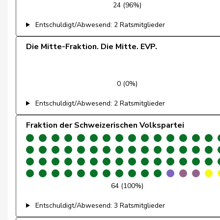
24 (96%)
Feller
Olivier
Entschuldigt/Abwesend: 2 Ratsmitglieder
Fischer
Benjamin
Die Mitte-Fraktion. Die Mitte. EVP.
Flach
Beat
0 (0%)
Fonio
Giorgio
Entschuldigt/Abwesend: 2 Ratsmitglieder
Freymond
Sylvain
Fraktion der Schweizerischen Volkspartei
Fridez
Pierre-Alain
Friedl
Claudia
Funiciello
Tamara
64 (100%)
Gafner
Andreas
Entschuldigt/Abwesend: 3 Ratsmitglieder
Gaillard
Benoît