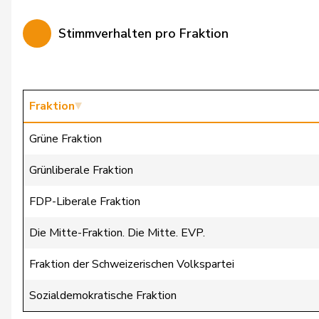
Candan
Hasan
Stimmverhalten pro Fraktion
Candinas
Martin
Chappuis
Isabelle
Chollet
Clarence
Fraktion
Christ
Katja
Grüne Fraktion
Clivaz
Christophe
Grünliberale Fraktion
Cottier
Damien
FDP-Liberale Fraktion
Crottaz
Brigitte
Die Mitte-Fraktion. Die Mitte. EVP.
Dandrès
Christian
Fraktion der Schweizerischen Volkspartei
de Courten
Thomas
Sozialdemokratische Fraktion