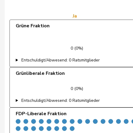
de Montmollin
Simone
de Quattro
Jacqueline
Ja
Grüne Fraktion
Dettling
Marcel
De Ventura
Linda
0 (0%)
Dobler
Marcel
Entschuldigt/Abwesend: 0 Ratsmitglieder
Docourt
Martine
Grünliberale Fraktion
Durrer-Knobel
Regina
0 (0%)
Egger
Mike
Entschuldigt/Abwesend: 0 Ratsmitglieder
Farinelli
Alex
FDP-Liberale Fraktion
Fehlmann Rielle
Laurence
Fehr Düsel
Nina