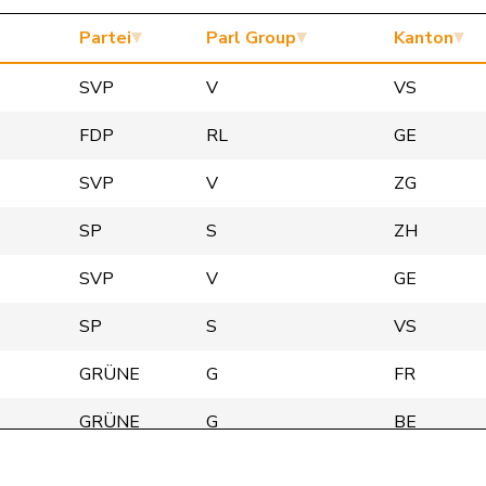
Partei
Parl Group
Kanton
SVP
V
VS
FDP
RL
GE
SVP
V
ZG
SP
S
ZH
SVP
V
GE
SP
S
VS
GRÜNE
G
FR
GRÜNE
G
BE
SP
S
ZH