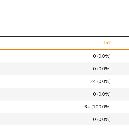
SP
S
LU
Mitte
M-E
GR
Mitte
M-E
VD
GRÜNE
G
NE
Ja
glp
GL
BS
0 (0,0%)
GRÜNE
G
VS
0 (0,0%)
FDP
RL
NE
24 (0,0%)
SP
S
VD
0 (0,0%)
SP
S
GE
64 (100,0%)
SVP
V
BL
0 (0,0%)