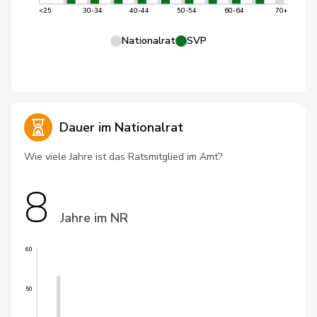
<25
30-34
40-44
50-54
60-64
70+
Nationalrat
SVP
Dauer im Nationalrat
Wie viele Jahre ist das Ratsmitglied im Amt?
8
Jahre im NR
60
50