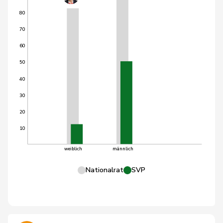
80
70
60
50
40
30
20
10
weiblich
männlich
Nationalrat
SVP