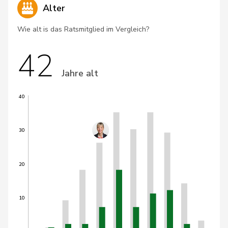
Alter
Wie alt is das Ratsmitglied im Vergleich?
42
Jahre alt
40
30
20
10