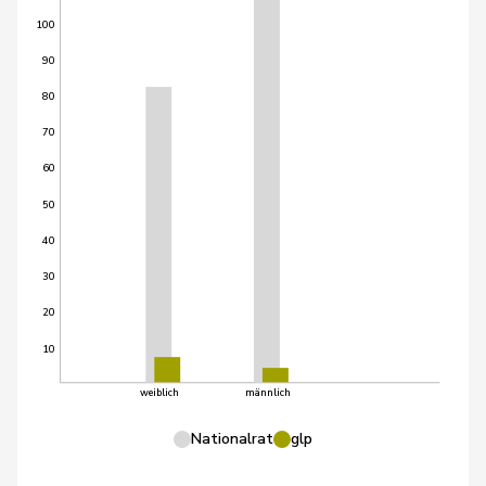
100
90
80
70
60
50
40
30
20
10
weiblich
männlich
Nationalrat
glp