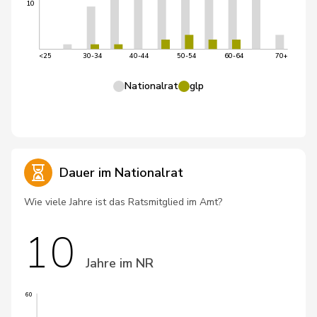
10
<25
30-34
40-44
50-54
60-64
70+
Nationalrat
glp
Dauer im Nationalrat
Wie viele Jahre ist das Ratsmitglied im Amt?
10
Jahre im NR
60