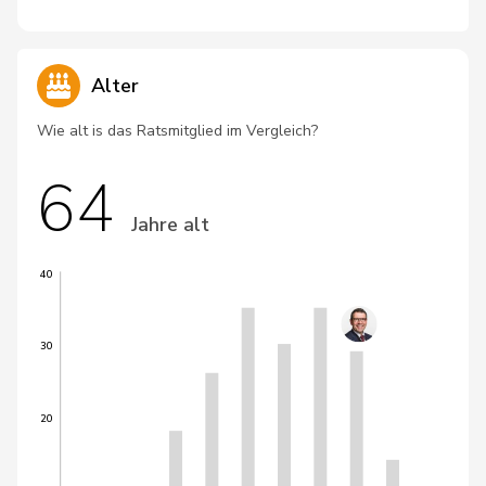
Alter
Wie alt is das Ratsmitglied im Vergleich?
64
Jahre alt
40
30
20