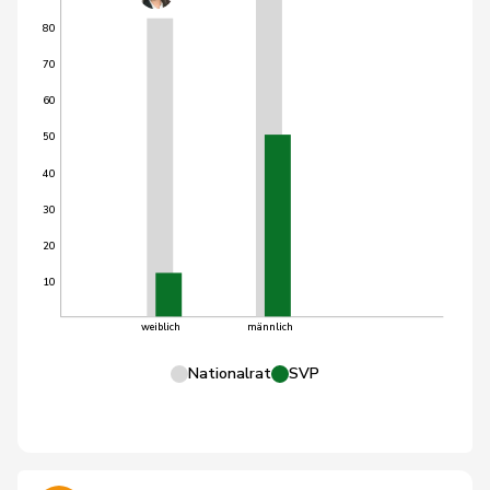
80
70
60
50
40
30
20
10
weiblich
männlich
Nationalrat
SVP