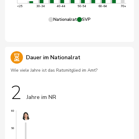
<25
30-34
40-44
50-54
60-64
70+
Nationalrat
SVP
Dauer im Nationalrat
Wie viele Jahre ist das Ratsmitglied im Amt?
2
Jahre im NR
60
50