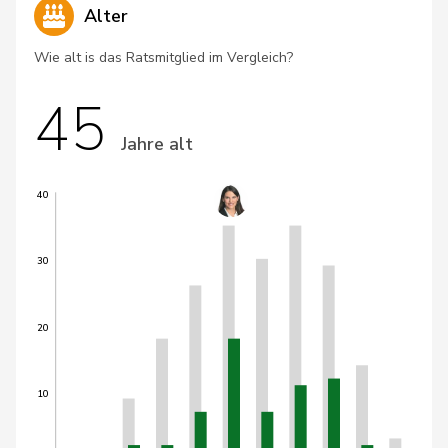
Alter
Wie alt is das Ratsmitglied im Vergleich?
45
Jahre alt
40
30
20
10