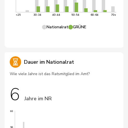
<25
30-34
40-44
50-54
60-64
70+
Nationalrat
GRÜNE
Dauer im Nationalrat
Wie viele Jahre ist das Ratsmitglied im Amt?
6
Jahre im NR
60
50