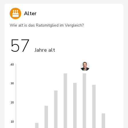
Alter
Wie alt is das Ratsmitglied im Vergleich?
57
Jahre alt
40
30
20
10