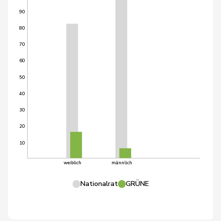
90
80
70
60
50
40
30
20
10
weiblich
männlich
Nationalrat
GRÜNE