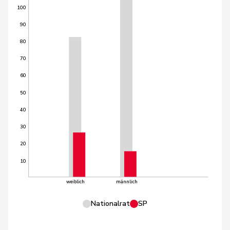
100
90
80
70
60
50
40
30
20
10
weiblich
männlich
Nationalrat
SP