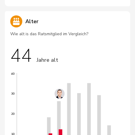
Alter
Wie alt is das Ratsmitglied im Vergleich?
44
Jahre alt
40
30
20
10