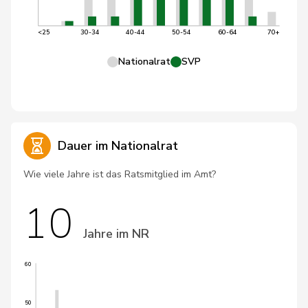
<25
30-34
40-44
50-54
60-64
70+
Nationalrat
SVP
Dauer im Nationalrat
Wie viele Jahre ist das Ratsmitglied im Amt?
10
Jahre im NR
60
50