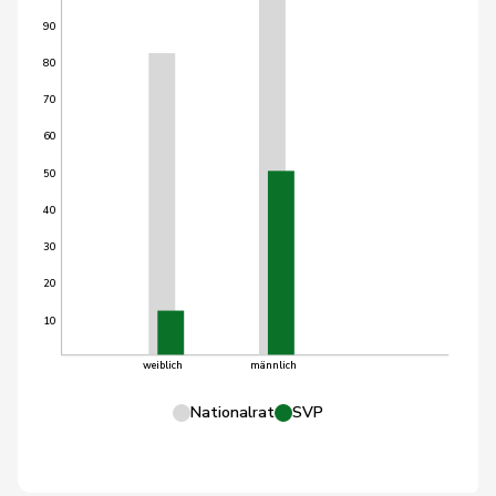
90
80
70
60
50
40
30
20
10
weiblich
männlich
Nationalrat
SVP