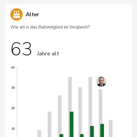
Alter
Wie alt is das Ratsmitglied im Vergleich?
63
Jahre alt
40
30
20
10