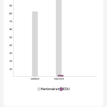
90
80
70
60
50
40
30
20
10
weiblich
männlich
Nationalrat
EDU