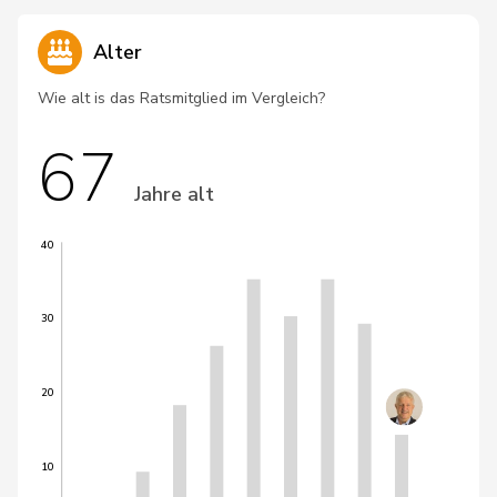
Alter
Wie alt is das Ratsmitglied im Vergleich?
67
Jahre alt
40
30
20
10