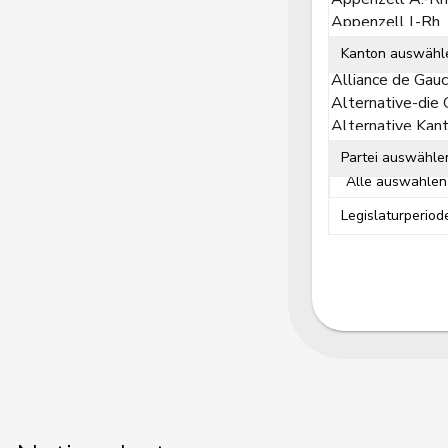
Partei
Kanton auswähl
Zeitraum
Partei auswähle
Legislaturperio