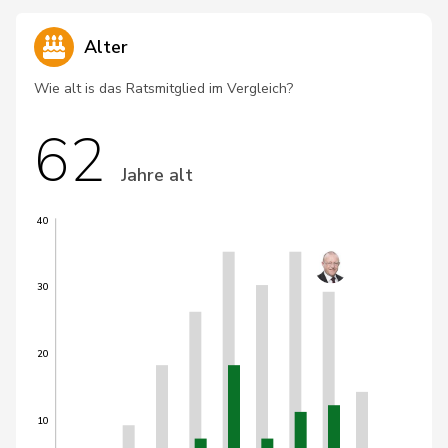
Alter
Wie alt is das Ratsmitglied im Vergleich?
62
Jahre alt
40
30
20
10