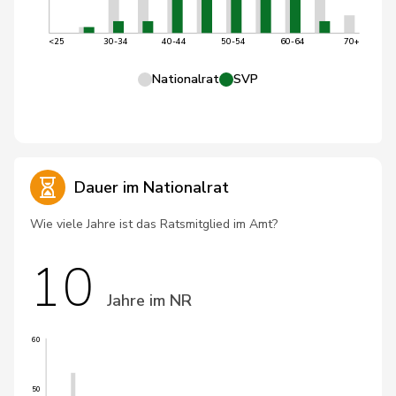
<25
30-34
40-44
50-54
60-64
70+
Nationalrat
SVP
Dauer im Nationalrat
Wie viele Jahre ist das Ratsmitglied im Amt?
10
Jahre im NR
60
50