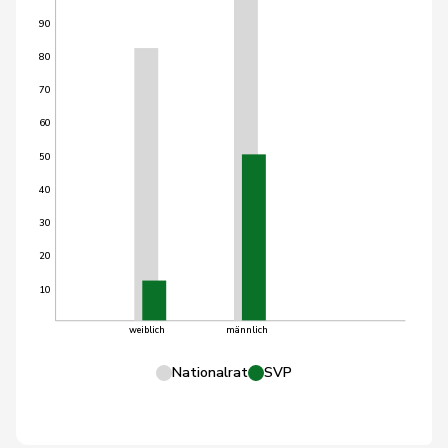
90
80
70
60
50
40
30
20
10
weiblich
männlich
Nationalrat
SVP