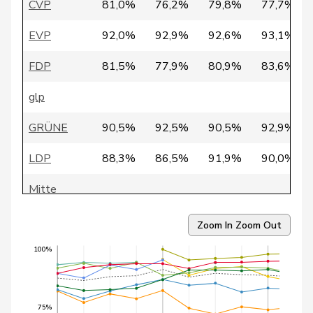
CVP
81,0%
76,2%
79,8%
77,7%
36
Bertschy
Kathrin
glp
BE
EVP
92,0%
92,9%
92,6%
93,1%
37
Glarner
Andreas
SVP
AG
FDP
81,5%
77,9%
80,9%
83,6%
38
Hardegger
Thomas
SP
ZH
glp
39
Masshardt
Nadine
SP
BE
GRÜNE
90,5%
92,5%
90,5%
92,9%
Thorens
40
Adèle
GRÜNE
VD
Goumaz
LDP
88,3%
86,5%
91,9%
90,0%
41
Bendahan
Samuel
SP
VD
Mitte
42
Flach
Beat
glp
AG
SP
88,4%
90,8%
92,1%
92,5%
Zoom In
Zoom Out
43
Hadorn
Philipp
SP
SO
SVP
83,1%
81,2%
81,6%
82,1%
100%
44
Jans
Beat
SP
BS
45
Sollberger
Sandra
SVP
BL
75%