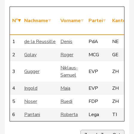
N°
Nachname
Vorname
Partei
Kanton
1
de la Reussille
Denis
PdA
NE
2
Golay
Roger
MCG
GE
Niklaus-
3
Gugger
EVP
ZH
Samuel
4
Ingold
Maja
EVP
ZH
5
Noser
Ruedi
FDP
ZH
6
Pantani
Roberta
Lega
TI
7
Quadri
Lorenzo
Lega
TI