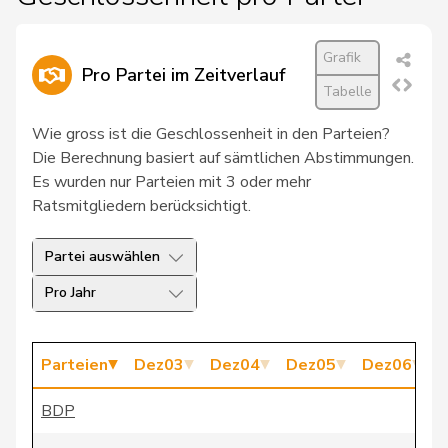
27
Graf
Maya
GRÜNE
BL
Grafik
Pro Partei im Zeitverlauf
28
Knecht
Hansjörg
SVP
AG
Tabelle
29
Naef
Martin
SP
ZH
Wie gross ist die Geschlossenheit in den Parteien?
Die Berechnung basiert auf sämtlichen Abstimmungen.
30
Nordmann
Roger
SP
VD
Es wurden nur Parteien mit 3 oder mehr
Ratsmitgliedern berücksichtigt.
Rochat
31
Nicolas
SP
VD
Fernandez
Partei auswählen
32
Seiler Graf
Priska
SP
ZH
Pro Jahr
33
Tuena
Mauro
SVP
ZH
Parteien
Dez03
Dez04
Dez05
Dez06
D
34
Wobmann
Walter
SVP
SO
BDP
35
Amstutz
Adrian
SVP
BE