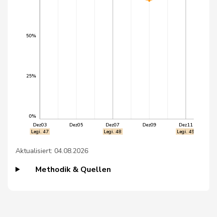
46
Trede
Aline
GRÜNE
BE
47
Wermuth
Cédric
SP
AG
50%
48
Aebischer
Matthias
SP
BE
49
Allemann
Evi
SP
BE
25%
50
Gysi
Barbara
SP
SG
51
Weibel
Thomas
glp
ZH
0%
Dez03
Dez05
Dez07
Dez09
Dez11
Legi. 47
Legi. 48
Legi. 49
52
Barrile
Angelo
SP
ZH
Aktualisiert: 04.08.2026
53
Bäumle
Martin
glp
ZH
Methodik & Quellen
54
Campell
Duri
BDP
GR
55
Tornare
Manuel
SP
GE