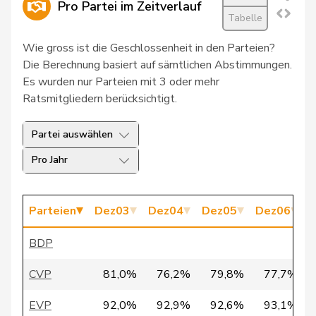
Pro Partei im Zeitverlauf
27
Kälin
Irène
GRÜNE
AG
Tabelle
28
Bertschy
Kathrin
glp
BE
Wie gross ist die Geschlossenheit in den Parteien?
Die Berechnung basiert auf sämtlichen Abstimmungen.
29
Friedl
Claudia
SP
SG
Es wurden nur Parteien mit 3 oder mehr
Ratsmitgliedern berücksichtigt.
Schneider
30
Ursula
SP
FR
Schüttel
Partei auswählen
Thorens
31
Adèle
GRÜNE
VD
Pro Jahr
Goumaz
32
Trede
Aline
GRÜNE
BE
Parteien
Dez03
Dez04
Dez05
Dez06
D
33
Knecht
Hansjörg
SVP
AG
BDP
Marchand-
34
Géraldine
CVP
VS
CVP
81,0%
76,2%
79,8%
77,7%
Balet
EVP
92,0%
92,9%
92,6%
93,1%
35
Masshardt
Nadine
SP
BE