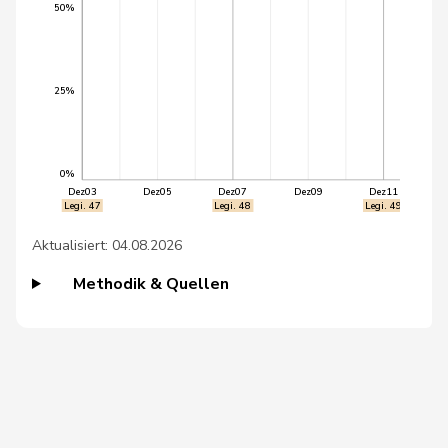
Inhelder
50%
46
Marra
Ada
SP
VD
47
Seiler Graf
Priska
SP
ZH
25%
48
Tuena
Mauro
SVP
ZH
0%
49
Walliser
Bruno
SVP
ZH
Dez03
Dez05
Dez07
Dez09
Dez11
Legi. 47
Legi. 48
Legi. 49
50
Zanetti
Claudio
SVP
ZH
Aktualisiert: 04.08.2026
51
Bendahan
Samuel
SP
VD
Methodik & Quellen
52
Candinas
Martin
CVP
GR
53
Gutjahr
Diana
SVP
TG
54
Mazzone
Lisa
GRÜNE
GE
55
Nordmann
Roger
SP
VD