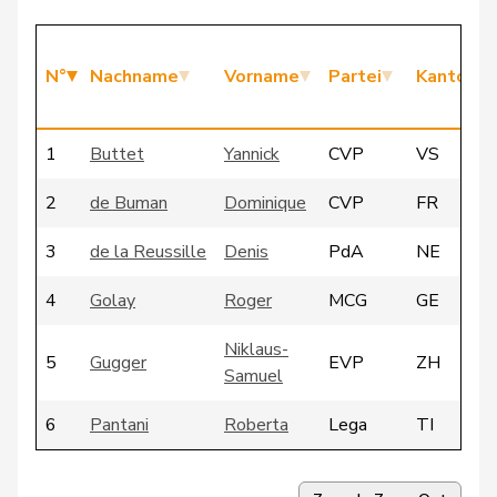
N°
Nachname
Vorname
Partei
Kanton
1
Buttet
Yannick
CVP
VS
2
de Buman
Dominique
CVP
FR
3
de la Reussille
Denis
PdA
NE
4
Golay
Roger
MCG
GE
Niklaus-
5
Gugger
EVP
ZH
Samuel
6
Pantani
Roberta
Lega
TI
7
Quadri
Lorenzo
Lega
TI