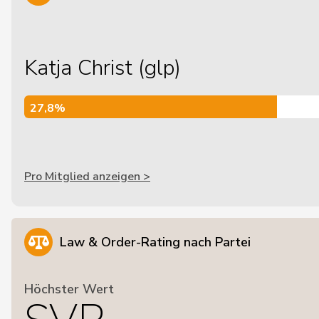
Katja Christ (glp)
27,8%
27,8%
Pro Mitglied anzeigen >
Law & Order-Rating nach Partei
Höchster Wert