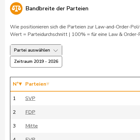
23
Büchel
Roland Rino
SVP
SG
Bandbreite der Parteien
24
Haab
Martin
SVP
ZH
Wie positionieren sich die Parteien zur Law-and-Order-Polit
25
Heimgartner
Stefanie
SVP
AG
Wert = Parteidurchschnitt | 100% = für eine Law & Order-Po
26
Huber
Alois
SVP
AG
Partei auswählen
27
Hurter
Thomas
SVP
SH
Zeitraum 2019 - 2026
28
Rutz
Gregor
SVP
ZH
29
Guggisberg
Lars
SVP
BE
N°
Parteien
30
Marchesi
Piero
SVP
TI
1
SVP
31
Martullo-Blocher
Magdalena
SVP
GR
2
FDP
32
Amaudruz
Céline
SVP
GE
3
Mitte
4
EVP