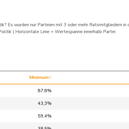
NR 2010 - heute
NR 2019 - heute
ik? Es wurden nur Parteien mit 3 oder mehr Ratsmitgliedern in de
NR 2019 - heute
litik | Horizontale Linie = Wertespanne innerhalb Partei
NR 2020 - heute
NR 2007 - heute
NR 2012 - heute
NR 2019 - heute
Minimum
NR 2019 - heute
87,8%
NR 2015 - heute
43,3%
NR 2011 - heute
59,4%
NR 2015 - 2019, NR 2023 -
38,5%