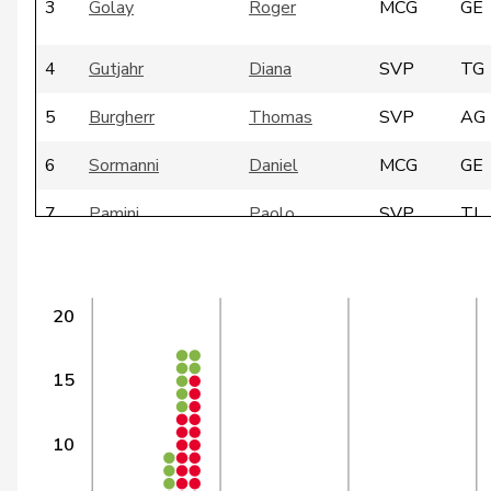
3
Golay
Roger
MCG
GE
4
Gutjahr
Diana
SVP
TG
5
Burgherr
Thomas
SVP
AG
6
Sormanni
Daniel
MCG
GE
7
Pamini
Paolo
SVP
TI
8
de Courten
Thomas
SVP
BL
9
Glarner
Andreas
SVP
AG
20
10
Nicolet
Jacques
SVP
VD
15
11
Steinemann
Barbara
SVP
ZH
10
12
Giezendanner
Benjamin
SVP
AG