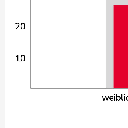
20
10
weibli