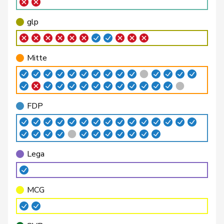
Bäumle
Martin
glp
GL
ZH
glp
Bendahan
Samuel
SP
S
VD
Berli
Rudi
GRÜNE
G
GE
Mitte
Bertschy
Kathrin
glp
GL
BE
Bläsi
Thomas
SVP
V
GE
FDP
Blunschy
Dominik
Mitte
M-E
SZ
Philipp
Bregy
Mitte
M-E
VS
Matthias
Lega
Brenzikofer
Florence
GRÜNE
G
BL
MCG
Brizzi
Simona
SP
S
AG
Roland