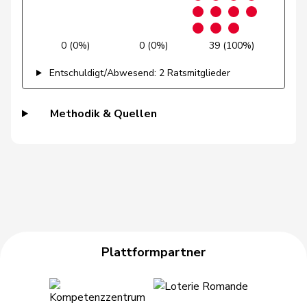
Gysin
Greta
GRÜNE
G
TI
Haab
Martin
SVP
V
ZH
0 (0%)
0 (0%)
39 (100%)
Hässig
Patrick
glp
GL
ZH
Entschuldigt/Abwesend: 2 Ratsmitglieder
Heimgartner
Stefanie
SVP
V
AG
Methodik & Quellen
Hess
Erich
SVP
V
BE
Hess
Lorenz
Mitte
M-E
BE
Huber
Alois
SVP
V
AG
Hübscher
Martin
SVP
V
ZH
Hug
Roman
SVP
V
GR
Plattformpartner
Hurter
Thomas
SVP
V
SH
Imark
Christian
SVP
V
SO