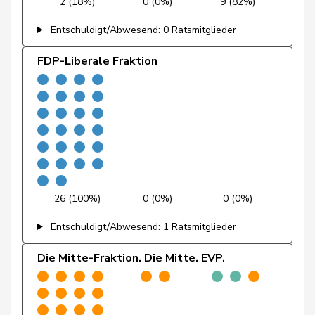
2 (18%)
0 (0%)
9 (82%)
Fehr Düsel
Nina
SVP
V
ZH
Entschuldigt/Abwesend: 0 Ratsmitglieder
Feller
Olivier
FDP
RL
VD
FDP-Liberale Fraktion
Fischer
Benjamin
SVP
V
ZH
Flach
Beat
glp
GL
AG
Fonio
Giorgio
Mitte
M-E
TI
Freymond
Sylvain
SVP
V
VD
26 (100%)
0 (0%)
0 (0%)
Pierre-
Fridez
SP
S
JU
Alain
Entschuldigt/Abwesend: 1 Ratsmitglieder
Friedl
Claudia
SP
S
SG
Die Mitte-Fraktion. Die Mitte. EVP.
Funiciello
Tamara
SP
S
BE
Gafner
Andreas
EDU
V
BE