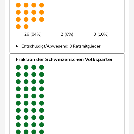
Gaillard
Benoît
SP
S
VD
Gartmann
Walter
SVP
V
SG
26 (84%)
2 (6%)
3 (10%)
Giacometti
Anna
FDP
RL
GR
Entschuldigt/Abwesend: 0 Ratsmitglieder
Gianini
Simone
FDP
RL
TI
Fraktion der Schweizerischen Volkspartei
Giezendanner
Benjamin
SVP
V
AG
Glarner
Andreas
SVP
V
AG
Glättli
Balthasar
GRÜNE
G
ZH
Glur
Christian
SVP
V
AG
Gobet
Nadine
FDP
RL
FR
Golay
Roger
MCG
V
GE