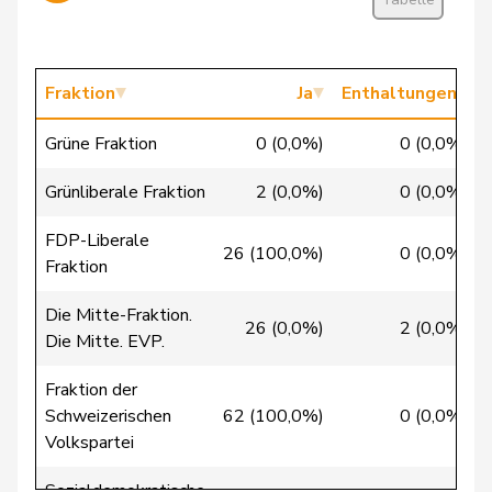
Candinas
Martin
Mitte
M-E
GR
Chappuis
Isabelle
Mitte
M-E
VD
Fraktion
Ja
Enthaltungen
Chollet
Clarence
GRÜNE
G
NE
Grüne Fraktion
0 (0,0%)
0 (0,0%)
Christ
Katja
glp
GL
BS
Grünliberale Fraktion
2 (0,0%)
0 (0,0%)
Clivaz
Christophe
GRÜNE
G
VS
FDP-Liberale
Cottier
Damien
FDP
RL
NE
26 (100,0%)
0 (0,0%)
Fraktion
Crottaz
Brigitte
SP
S
VD
Die Mitte-Fraktion.
26 (0,0%)
2 (0,0%)
Die Mitte. EVP.
Dandrès
Christian
SP
S
GE
Fraktion der
de Courten
Thomas
SVP
V
BL
Schweizerischen
62 (100,0%)
0 (0,0%)
Volkspartei
de
Simone
FDP
RL
GE
Montmollin
Sozialdemokratische