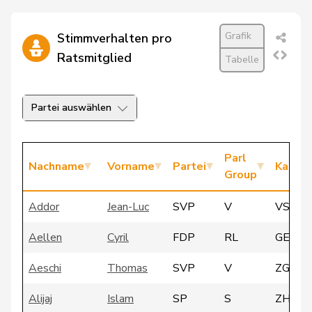
Grafik
Stimmverhalten pro
Ratsmitglied
Tabelle
Partei auswählen
Parl
Nachname
Vorname
Partei
Kanto
Group
Addor
Jean-Luc
SVP
V
VS
Aellen
Cyril
FDP
RL
GE
Aeschi
Thomas
SVP
V
ZG
Alijaj
Islam
SP
S
ZH