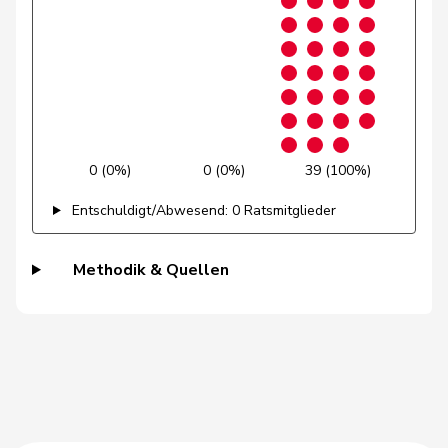
Gschwind
Jean-Paul
Mitte
M-E
JU
Niklaus-
Gugger
EVP
M-E
ZH
Samuel
Guggisberg
Lars
SVP
V
BE
0 (0%)
0 (0%)
39 (100%)
Gutjahr
Diana
SVP
V
TG
Entschuldigt/Abwesend: 0 Ratsmitglieder
Gysi
Barbara
SP
S
SG
Gysin
Greta
GRÜNE
G
TI
Methodik & Quellen
Haab
Martin
SVP
V
ZH
Heer
Alfred
SVP
V
ZH
Heimgartner
Stefanie
SVP
V
AG
Herzog
Verena
SVP
V
TG