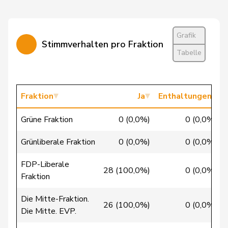
Grafik
Cattaneo
Rocco
FDP
RL
TI
Stimmverhalten pro Fraktion
Tabelle
Christ
Katja
glp
GL
BS
Clivaz
Christophe
GRÜNE
G
VS
Fraktion
Ja
Enthaltungen
Cottier
Damien
FDP
RL
NE
Grüne Fraktion
0 (0,0%)
0 (0,0%)
Crottaz
Brigitte
SP
S
VD
Grünliberale Fraktion
0 (0,0%)
0 (0,0%)
Dandrès
Christian
SP
S
GE
FDP-Liberale
28 (100,0%)
0 (0,0%)
Fraktion
de Courten
Thomas
SVP
V
BL
Die Mitte-Fraktion.
de la
26 (100,0%)
0 (0,0%)
Denis
PdA
G
NE
Die Mitte. EVP.
Reussille