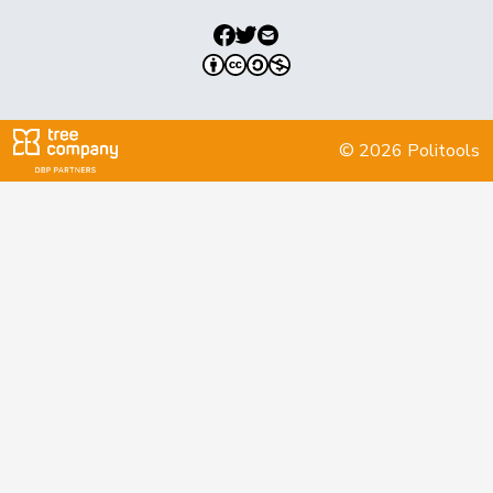
Kälin
Irène
GRÜNE
G
AG
Kamerzin
Sidney
Mitte
M-E
VS
Keller
Peter
SVP
V
NW
© 2026 Politools
Klopfenstein
Delphine
GRÜNE
G
GE
Broggini
Köppel
Roger
SVP
V
ZH
Kutter
Philipp
Mitte
M-E
ZH
Landolt
Martin
Mitte
M-E
GL
Locher
Sandra
SP
S
GR
Benguerel