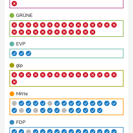
Bellaiche
Judith
glp
GL
ZH
GRÜNE
Bendahan
Samuel
SP
S
VD
Berthoud
Alexandre
FDP
RL
VD
EVP
Bertschy
Kathrin
glp
GL
BE
Binder-Keller
Marianne
Mitte
M-E
AG
glp
Bircher
Martina
SVP
V
AG
Birrer-Heimo
Prisca
SP
S
LU
Mitte
Bläsi
Thomas
SVP
V
GE
Bourgeois
Jacques
FDP
RL
FR
FDP
Philipp
Bregy
Mitte
M-E
VS