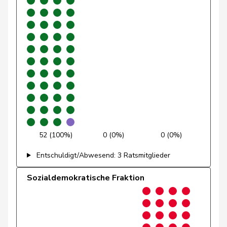
Glättli
Balthasar
GRÜNE
G
ZH
Gmür
Alois
Mitte
M-E
SZ
Gössi
Petra
FDP
RL
SZ
Götte
Michael
SVP
V
SG
Graber
Michael
SVP
V
VS
Graf-Litscher
Edith
SP
S
TG
52 (100%)
0 (0%)
0 (0%)
Gredig
Corina
glp
GL
ZH
Entschuldigt/Abwesend: 3 Ratsmitglieder
Grin
Jean-Pierre
SVP
V
VD
Sozialdemokratische Fraktion
Grossen
Jürg
glp
GL
BE
Grüter
Franz
SVP
V
LU