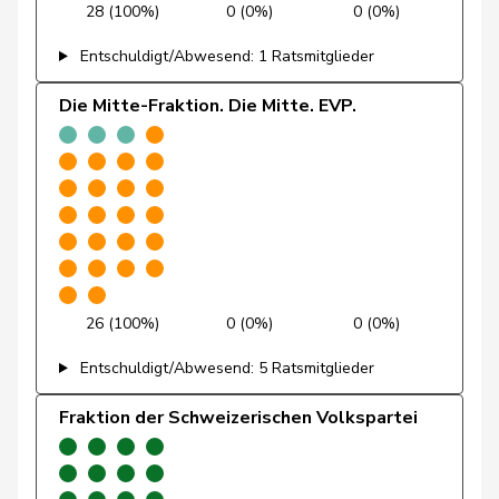
28 (100%)
0 (0%)
0 (0%)
Friedl
Claudia
SP
S
SG
Entschuldigt/Abwesend: 1 Ratsmitglieder
Funiciello
Tamara
SP
S
BE
Die Mitte-Fraktion. Die Mitte. EVP.
Gafner
Andreas
EDU
V
BE
Andrea
Geissbühler
SVP
V
BE
Martina
Giacometti
Anna
FDP
RL
GR
Giezendanner
Benjamin
SVP
V
AG
26 (100%)
0 (0%)
0 (0%)
Girod
Bastien
GRÜNE
G
ZH
Entschuldigt/Abwesend: 5 Ratsmitglieder
Glanzmann-
Fraktion der Schweizerischen Volkspartei
Ida
Mitte
M-E
LU
Hunkeler
Glarner
Andreas
SVP
V
AG