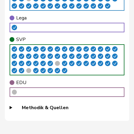
Matthias
Brenzikofer
Florence
GRÜNE
G
BL
Lega
Brunner
Thomas
glp
GL
SG
SVP
Roland
Büchel
SVP
V
SG
Rino
Buffat
Michaël
SVP
V
VD
Bühler
Manfred
SVP
V
BE
EDU
Bulliard-
Christine
Mitte
M-E
FR
Marbach
Burgherr
Thomas
SVP
V
AG
Methodik & Quellen
Candinas
Martin
Mitte
M-E
GR