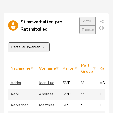
Grafik
Stimmverhalten pro
Ratsmitglied
Tabelle
Partei auswählen
Parl
Nachname
Vorname
Partei
Kanto
Group
Addor
Jean-Luc
SVP
V
VS
Aebi
Andreas
SVP
V
BE
Aebischer
Matthias
SP
S
BE