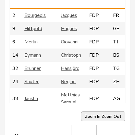
2
Bourgeois
Jacques
FDP
FR
9
Hiltpold
Hugues
FDP
GE
6
Merlini
Giovanni
FDP
TI
14
Eymann
Christoph
FDP
BS
32
Brunner
Hansjörg
FDP
TG
24
Sauter
Regine
FDP
ZH
Matthias
38
Jauslin
FDP
AG
Samuel
26
Humbel
Ruth
CVP
AG
Zoom In
Zoom Out
22
Vogler
Karl
csp-ow
OW