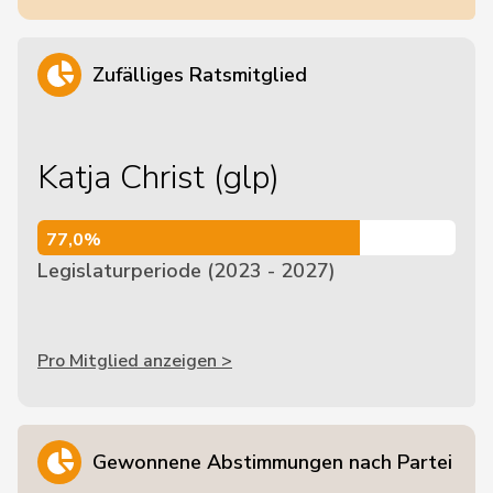
Zufälliges Ratsmitglied
Katja Christ (glp)
77,0%
77,0%
Legislaturperiode (2023 - 2027)
Pro Mitglied anzeigen >
Gewonnene Abstimmungen nach Partei