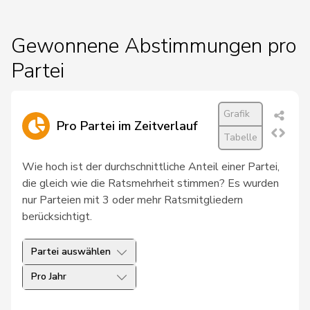
17
Corina
FDP
AG
Walther
Gewonnene Abstimmungen pro
33
Ritter
Markus
CVP
SG
Partei
41
Gössi
Petra
FDP
SZ
61
Schneeberger
Daniela
FDP
BL
Grafik
Pro Partei im Zeitverlauf
7
Feller
Olivier
FDP
VD
Tabelle
64
Bauer
Philippe
FDP
NE
Wie hoch ist der durchschnittliche Anteil einer Partei,
die gleich wie die Ratsmehrheit stimmen? Es wurden
40
Nantermod
Philippe
FDP
VS
nur Parteien mit 3 oder mehr Ratsmitgliedern
berücksichtigt.
45
Guhl
Bernhard
BDP
AG
Partei auswählen
59
Campell
Duri
BDP
GR
Pro Jahr
55
Romano
Marco
CVP
TI