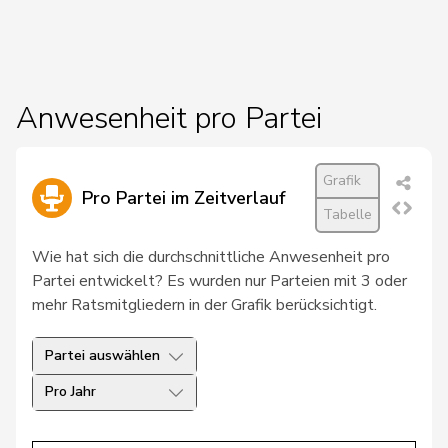
19
Amaudruz
Céline
SVP
GE
20
Schläpfer
Therese
SVP
ZH
Anwesenheit pro Partei
21
Seiler Graf
Priska
SP
ZH
22
Arslan
Sibel
GRÜNE
BS
Grafik
Pro Partei im Zeitverlauf
23
Brunner
Hansjörg
FDP
TG
Tabelle
Glauser-
Wie hat sich die durchschnittliche Anwesenheit pro
24
Alice
SVP
VD
Zufferey
Partei entwickelt? Es wurden nur Parteien mit 3 oder
mehr Ratsmitgliedern in der Grafik berücksichtigt.
25
Hardegger
Thomas
SP
ZH
Partei auswählen
Pierre-
26
Page
SVP
FR
André
Pro Jahr
Umbricht
27
Nadja
SVP
BE