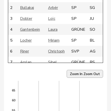
2
Bullakaj
Arbër
SP
SG
3
Dobler
Loïc
SP
JU
4
Gantenbein
Laura
GRÜNE
SO
5
Locher
Miriam
SP
BL
6
Riner
Christoph
SVP
AG
7
Arslan
Sibel
GRÜNE
BS
8
Candan
Hasan
SP
LU
Zoom In
Zoom Out
9
Dandrès
Christian
SP
GE
65
10
Egger
Mike
SVP
SG
60
11
Farinelli
Alex
FDP
TI
55