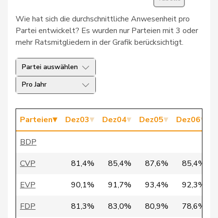
30
Schlatter
Marionna
GRÜNE
ZH
Wie hat sich die durchschnittliche Anwesenheit pro
31
Vietze
Kris
FDP
TG
Partei entwickelt? Es wurden nur Parteien mit 3 oder
mehr Ratsmitgliedern in der Grafik berücksichtigt.
32
Vontobel
Erich
EDU
ZH
Partei auswählen
33
Bürgi
Roman
SVP
SZ
Pro Jahr
34
Clivaz
Christophe
GRÜNE
VS
35
Fivaz
Fabien
GRÜNE
NE
Parteien
Dez03
Dez04
Dez05
Dez06
D
Pierre-
36
Page
SVP
FR
BDP
André
CVP
81,4%
85,4%
87,6%
85,4%
37
Seiler Graf
Priska
SP
ZH
EVP
90,1%
91,7%
93,4%
92,3%
38
Walder
Nicolas
GRÜNE
GE
FDP
81,3%
83,0%
80,9%
78,6%
39
Docourt
Martine
SP
NE