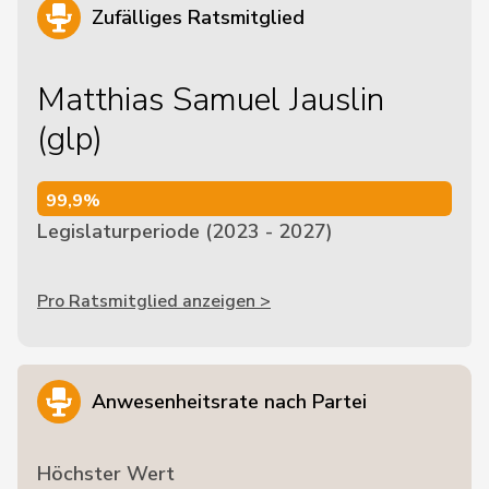
Zufälliges Ratsmitglied
Matthias Samuel Jauslin
(glp)
99,9%
99,9%
Legislaturperiode (2023 - 2027)
Pro Ratsmitglied anzeigen >
Anwesenheitsrate nach Partei
Höchster Wert