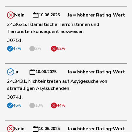
132
Gredig
Corina
glp
ZH
Nein
Ja = höherer Rating-Wert
10.06.2025
24.3625. Islamistische Terroristinnen und
Niklaus-
133
Gugger
EVP
ZH
Terroristen konsequent ausweisen
Samuel
30751.
47%
2%
52%
134
Grossen
Jürg
glp
BE
127
Bäumle
Martin
glp
ZH
Ja
Ja = höherer Rating-Wert
10.06.2025
24.3431. Nichteintreten auf Asylgesuche von
straffälligen Asylsuchenden
135
Bertschy
Kathrin
glp
BE
30741.
46%
10%
44%
128
Hässig
Patrick
glp
ZH
Nein
Ja = höherer Rating-Wert
10.06.2025
137
Jost
Marc
EVP
BE