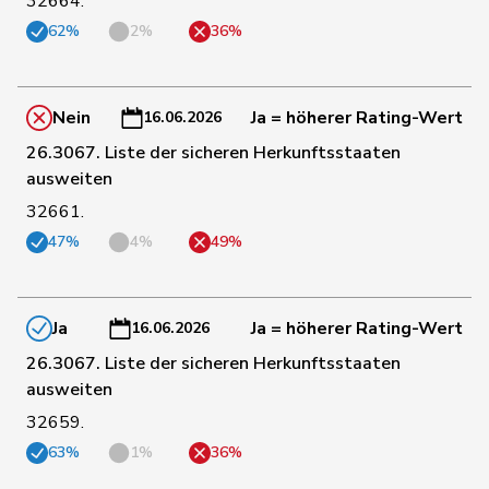
32664.
62%
2%
36%
56
Wandfluh
Ernst
SVP
BE
Nein
Ja = höherer Rating-Wert
16.06.2026
57
Wyssmann
Rémy
SVP
SO
26.3067. Liste der sicheren Herkunftsstaaten
ausweiten
42
Fehr Düsel
Nina
SVP
ZH
32661.
47%
4%
49%
43
Freymond
Sylvain
SVP
VD
Ja
Ja = höherer Rating-Wert
16.06.2026
44
Gartmann
Walter
SVP
SG
26.3067. Liste der sicheren Herkunftsstaaten
ausweiten
32659.
47
Knutti
Thomas
SVP
BE
63%
1%
36%