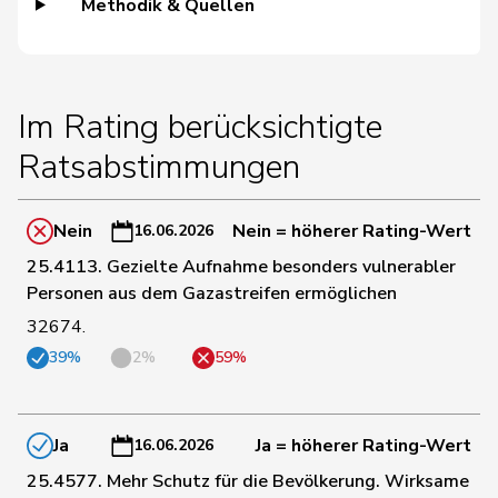
Methodik & Quellen
35
Bühler
Manfred
SVP
BE
Martullo-
Im Rating berücksichtigte
2
Magdalena
SVP
GR
Blocher
Ratsabstimmungen
Pierre-
3
Page
SVP
FR
André
Nein
Nein = höherer Rating-Wert
16.06.2026
25.4113. Gezielte Aufnahme besonders vulnerabler
39
Götte
Michael
SVP
SG
Personen aus dem Gazastreifen ermöglichen
32674.
38
Amaudruz
Céline
SVP
GE
39%
2%
59%
40
Bläsi
Thomas
SVP
GE
Ja
Ja = höherer Rating-Wert
16.06.2026
25.4577. Mehr Schutz für die Bevölkerung. Wirksame