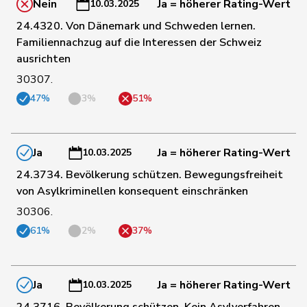
Nein
Ja = höherer Rating-Wert
10.03.2025
24.4320. Von Dänemark und Schweden lernen.
144
Chollet
Clarence
GRÜNE
NE
Familiennachzug auf die Interessen der Schweiz
ausrichten
30307.
145
Gaillard
Benoît
SP
VD
47%
3%
51%
147
Schmezer
Ueli
SP
BE
Ja
Ja = höherer Rating-Wert
10.03.2025
24.3734. Bevölkerung schützen. Bewegungsfreiheit
149
De Ventura
Linda
SP
SH
von Asylkriminellen konsequent einschränken
30306.
152
Alijaj
Islam
SP
ZH
61%
2%
37%
155
Brizzi
Simona
SP
AG
Ja
Ja = höherer Rating-Wert
10.03.2025
24.3716. Bevölkerung schützen. Kein Asylverfahren