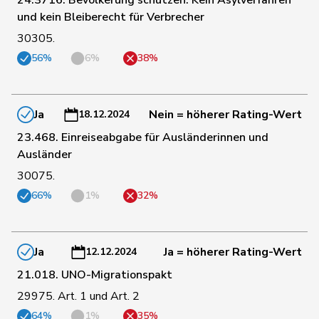
156
Candan
Hasan
SP
LU
und kein Bleiberecht für Verbrecher
30305.
56%
6%
38%
157
Docourt
Martine
SP
NE
158
Jaccoud
Jessica
SP
VD
Ja
Nein = höherer Rating-Wert
18.12.2024
23.468. Einreiseabgabe für Ausländerinnen und
Ausländer
159
Revaz
Estelle
SP
GE
30075.
66%
1%
32%
160
Rosenwasser
Anna
SP
ZH
Ja
Ja = höherer Rating-Wert
12.12.2024
161
Roth
David
SP
LU
21.018. UNO-Migrationspakt
29975. Art. 1 und Art. 2
162
Rumy
Farah
SP
SO
64%
1%
35%