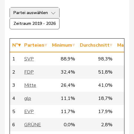
21
Quadri
Lorenzo
Lega
TI
Partei auswählen
Zeitraum 2019 - 2026
37
Nicolet
Jacques
SVP
VD
N°
Parteien
Minimum
Durchschnitt
Maxim
14
Gutjahr
Diana
SVP
TG
1
SVP
88,9%
98,3%
100
24
Rutz
Gregor
SVP
ZH
2
FDP
32,4%
51,8%
64
3
Mitte
26,4%
41,0%
64
36
Haab
Martin
SVP
ZH
4
glp
11,1%
18,7%
41
30
Fischer
Benjamin
SVP
ZH
5
EVP
11,7%
17,9%
26
6
GRÜNE
0,0%
2,8%
14
31
Giezendanner
Benjamin
SVP
AG