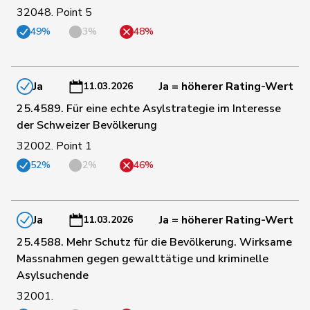
32048. Point 5
86
Schilliger
Peter
FDP
LU
49%
3%
48%
66
Sormanni
Daniel
MCG
GE
Ja
Ja = höherer Rating-Wert
11.03.2026
25.4589. Für eine echte Asylstrategie im Interesse
Vincenz-
der Schweizer Bevölkerung
89
Susanne
FDP
SG
Stauffacher
32002. Point 1
52%
2%
46%
87
Sauter
Regine
FDP
ZH
von
Ja
Ja = höherer Rating-Wert
11.03.2026
90
Patricia
FDP
BS
Falkenstein
25.4588. Mehr Schutz für die Bevölkerung. Wirksame
Massnahmen gegen gewalttätige und kriminelle
Asylsuchende
25
Schläpfer
Therese
SVP
ZH
32001.