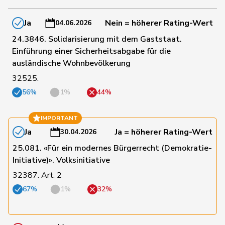
49
Pahud
Yvan
SVP
VD
Ja
Nein = höherer Rating-Wert
04.06.2026
24.3846. Solidarisierung mit dem Gaststaat.
50
Riem
Katja
SVP
BE
Einführung einer Sicherheitsabgabe für die
ausländische Wohnbevölkerung
Thalmann-
54
Vroni
SVP
LU
32525.
Bieri
56%
1%
44%
55
Vontobel
Erich
EDU
ZH
IMPORTANT
Ja
Ja = höherer Rating-Wert
30.04.2026
60
Hübscher
Martin
SVP
ZH
25.081. «Für ein modernes Bürgerrecht (Demokratie-
Initiative)». Volksinitiative
32387. Art. 2
5
Stettler
Thomas
SVP
JU
67%
1%
32%
61
Schnyder
Markus
SVP
GL