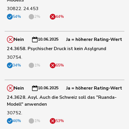
125
Maitre
Vincent
Mitte
GE
30822. 24.453
54%
2%
44%
119
Barandun
Nicole
Mitte
ZH
Nein
Ja = höherer Rating-Wert
10.06.2025
122
Fonio
Giorgio
Mitte
TI
24.3658. Psychischer Druck ist kein Asylgrund
30754.
120
Bally
Maya
Mitte
AG
34%
1%
65%
126
Weber
Céline
glp
VD
Nein
Ja = höherer Rating-Wert
10.06.2025
24.3628. Asyl. Auch die Schweiz soll das "Ruanda-
130
Schaffner
Barbara
glp
ZH
Modell" anwenden
30752.
131
Christ
Katja
glp
BS
46%
1%
53%