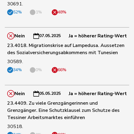
30691.
154
Porchet
Léonore
GRÜNE
VD
52%
1%
48%
163
Ryser
Franziska
GRÜNE
SG
Nein
Ja = höherer Rating-Wert
07.05.2025
23.4018. Migrationskrise auf Lampedusa. Aussetzen
168
Brenzikofer
Florence
GRÜNE
BL
des Sozialversicherungsabkommens mit Tunesien
30589.
169
Marti
Samira
SP
BL
34%
0%
66%
171
Baumann
Kilian
GRÜNE
BE
Nein
Ja = höherer Rating-Wert
05.05.2025
23.4409. Zu viele Grenzgängerinnen und
Grenzgänger. Eine Schutzklausel zum Schutze des
172
Prelicz-Huber
Katharina
GRÜNE
ZH
Tessiner Arbeitsmarktes einführen
30518.