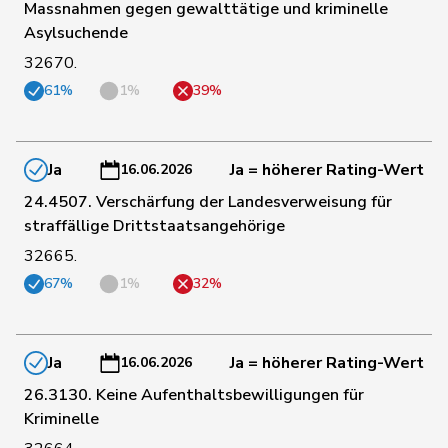
41
Bürgi
Roman
SVP
SZ
Massnahmen gegen gewalttätige und kriminelle
Asylsuchende
32670.
45
Golay
Roger
MCG
GE
61%
1%
39%
46
Hug
Roman
SVP
GR
Ja
Ja = höherer Rating-Wert
16.06.2026
24.4507. Verschärfung der Landesverweisung für
straffällige Drittstaatsangehörige
48
Kolly
Nicolas
SVP
FR
32665.
67%
1%
32%
51
Riner
Christoph
SVP
AG
Ja
Ja = höherer Rating-Wert
16.06.2026
52
Rüegsegger
Hans Jörg
SVP
BE
26.3130. Keine Aufenthaltsbewilligungen für
Kriminelle
53
Schmid
Pascal
SVP
TG