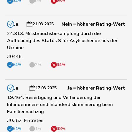
173
Töngi
Michael
GRÜNE
LU
34%
0%
66%
174
Weichelt
Manuela
GRÜNE
ZG
Ja
Nein = höherer Rating-Wert
21.03.2025
24.313. Missbrauchsbekämpfung durch die
Aufhebung des Status S für Asylsuchende aus der
175
Badertscher
Christine
GRÜNE
BE
Ukraine
30446.
176
Bendahan
Samuel
SP
VD
64%
2%
34%
177
Crottaz
Brigitte
SP
VD
Ja
Ja = höherer Rating-Wert
17.03.2025
19.464. Beseitigung und Verhinderung der
178
Dandrès
Christian
SP
GE
Inländerinnen- und Inländerdiskriminierung beim
Familiennachzug
30382. Eintreten
179
Gysin
Greta
GRÜNE
TI
61%
1%
38%