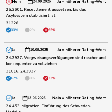
Nein
Ja = höherer Rating-Wert
24.09.2025
Roth
Marie-
25.3601. Resettlement aussetzen, bis das
123
Mitte
FR
Pasquier
France
Asylsystem stabilisiert ist
31226.
Müller-
121
Stefan
Mitte
SO
33%
2%
65%
Altermatt
Durrer-
111
Regina
Mitte
NW
Knobel
Ja
Ja = höherer Rating-Wert
10.09.2025
24.3937. Wegweisungsverfügungen sind rascher und
117
Chappuis
Isabelle
Mitte
VD
konsequenter zu vollziehen
31016. 24.3937
67%
0%
33%
102
Blunschy
Dominik
Mitte
SZ
113
Nause
Reto
Mitte
BE
Ja
Nein = höherer Rating-Wert
13.06.2025
24.453. Migration. Einführung des Schweden-
Modells