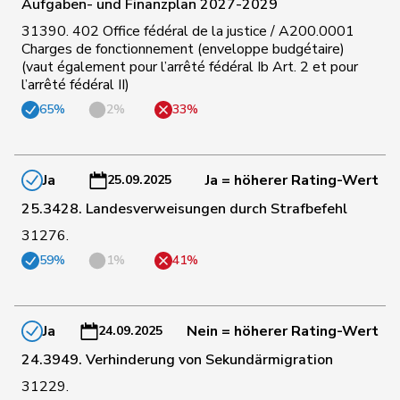
Aufgaben- und Finanzplan 2027-2029
31390. 402 Office fédéral de la justice / A200.0001
Charges de fonctionnement (enveloppe budgétaire)
110
Stadler
Simon
Mitte
UR
(vaut également pour l’arrêté fédéral Ib Art. 2 et pour
l’arrêté fédéral II)
114
Lohr
Christian
Mitte
TG
65%
2%
33%
71
Michel
Simon
FDP
SO
Ja
Ja = höherer Rating-Wert
25.09.2025
25.3428. Landesverweisungen durch Strafbefehl
94
Riniker
Maja
FDP
AG
31276.
59%
1%
41%
Wismer-
118
Priska
Mitte
LU
Felder
Ja
Nein = höherer Rating-Wert
24.09.2025
109
Pfister
Gerhard
Mitte
ZG
24.3949. Verhinderung von Sekundärmigration
31229.