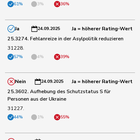
Bulliard-
61%
3%
36%
115
Christine
Mitte
FR
Marbach
99
Candinas
Martin
Mitte
GR
Ja
Ja = höherer Rating-Wert
24.09.2025
25.3274. Fehlanreize in der Asylpolitik reduzieren
96
Kaufmann
Pius
Mitte
LU
31228.
57%
4%
39%
116
Meier
Andreas
Mitte
AG
Nein
Ja = höherer Rating-Wert
24.09.2025
112
Hess
Lorenz
Mitte
BE
25.3602. Aufhebung des Schutzstatus S für
Personen aus der Ukraine
31227.
107
Kutter
Philipp
Mitte
ZH
44%
1%
55%
108
Bürgin
Yvonne
Mitte
ZH