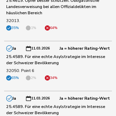
25.4619. Opfer besser schützen. Obligatorische
84
Silberschmidt
Andri
FDP
ZH
Landesverweisung bei allen Offizialdelikten im
häuslichen Bereich
85
Farinelli
Alex
FDP
TI
32013.
35%
1%
64%
78
Feller
Olivier
FDP
VD
Ja
Ja = höherer Rating-Wert
11.03.2026
68
de Quattro
Jacqueline
FDP
VD
25.4589. Für eine echte Asylstrategie im Interesse
der Schweizer Bevölkerung
32050. Point 6
75
Ruch
Daniel
FDP
VD
65%
2%
34%
82
Rechsteiner
Thomas
Mitte
AI
Ja
Ja = höherer Rating-Wert
11.03.2026
88
Nantermod
Philippe
FDP
VS
25.4589. Für eine echte Asylstrategie im Interesse
der Schweizer Bevölkerung