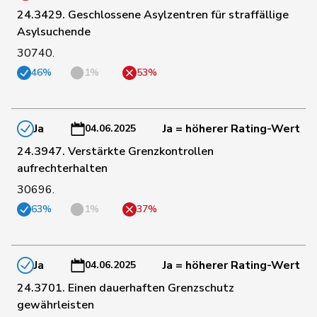
24.3429. Geschlossene Asylzentren für straffällige
Asylsuchende
67
Bischof
Edgar
SVP
AR
30740.
46%
1%
53%
129
Stämpfli
Fabienne
glp
BE
Ja
Ja = höherer Rating-Wert
04.06.2025
150
Amoos
Emmanuel
SP
VS
24.3947. Verstärkte Grenzkontrollen
aufrechterhalten
148
Tuosto
Brenda
SP
VD
30696.
63%
1%
37%
151
Storni
Bruno
SP
TI
Ja
Ja = höherer Rating-Wert
04.06.2025
Michaud
153
Sophie
GRÜNE
VD
24.3701. Einen dauerhaften Grenzschutz
Gigon
gewährleisten