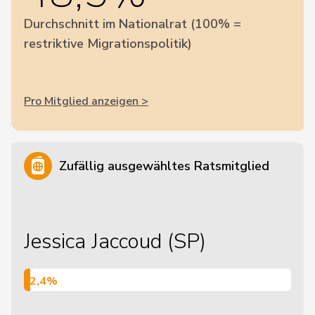
Durchschnitt im Nationalrat (100% =
restriktive Migrationspolitik)
Pro Mitglied anzeigen >
Zufällig ausgewähltes Ratsmitglied
Jessica Jaccoud (SP)
2,4%
2,4%