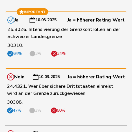
Klopfenstein
180
Delphine
GRÜNE
GE
IMPORTANT
Broggini
Ja
Ja = höherer Rating-Wert
10.03.2025
181
Molina
Fabian
SP
ZH
25.3026. Intensivierung der Grenzkontrollen an der
Schweizer Landesgrenze
30310.
182
Piller Carrard
Valérie
SP
FR
64%
3%
34%
183
Schlatter
Marionna
GRÜNE
ZH
Nein
Ja = höherer Rating-Wert
10.03.2025
24.4321. Wer über sichere Drittstaaten einreist,
184
Suter
Gabriela
SP
AG
wird an der Grenze zurückgewiesen
30308.
185
Wermuth
Cédric
SP
AG
47%
3%
50%
124
Portmann
Barbara
glp
AG