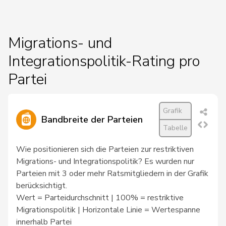
59
Huber
Alois
SVP
AG
10
Dettling
Marcel
SVP
SZ
Migrations- und
Integrationspolitik-Rating pro
16
Hess
Erich
SVP
BE
Partei
23
Rüegger
Monika
SVP
OW
Grafik
Bandbreite der Parteien
Tabelle
27
Steinemann
Barbara
SVP
ZH
Wie positionieren sich die Parteien zur restriktiven
Migrations- und Integrationspolitik? Es wurden nur
9
de Courten
Thomas
SVP
BL
Parteien mit 3 oder mehr Ratsmitgliedern in der Grafik
berücksichtigt.
Wert = Parteidurchschnitt | 100% = restriktive
20
Matter
Thomas
SVP
ZH
Migrationspolitik | Horizontale Linie = Wertespanne
innerhalb Partei