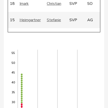
18
Imark
Christian
SVP
SO
15
Heimgartner
Stefanie
SVP
AG
29
Walliser
Bruno
SVP
ZH
58
Glarner
Andreas
SVP
AG
55
50
6
Addor
Jean-Luc
SVP
VS
45
Roland
40
8
Büchel
SVP
SG
Rino
35
13
Guggisberg
Lars
SVP
BE
30