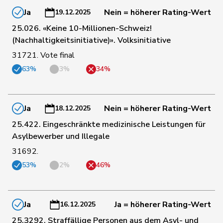
Matthias
Ja
Nein = höherer Rating-Wert
19.12.2025
25.026. «Keine 10-Millionen-Schweiz!
105
Kamerzin
Sidney
Mitte
VS
(Nachhaltigkeitsinitiative)». Volksinitiative
31721. Vote final
72
Aellen
Cyril
FDP
GE
63%
3%
34%
73
Balmer
Bettina
FDP
ZH
Ja
Nein = höherer Rating-Wert
18.12.2025
25.422. Eingeschränkte medizinische Leistungen für
74
Gobet
Nadine
FDP
FR
Asylbewerber und Illegale
31692.
53%
2%
46%
76
Theiler
Heinz
FDP
SZ
79
Vietze
Kris
FDP
TG
Ja
Ja = höherer Rating-Wert
16.12.2025
25.3292. Straffällige Personen aus dem Asyl- und