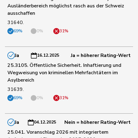
Ausländerbereich möglichst rasch aus der Schweiz
97
Giacometti
Anna
FDP
GR
ausschaffen
31640.
Schneider-
101
Elisabeth
Mitte
BL
69%
0%
31%
Schneiter
Matthias
106
Jauslin
glp
AG
Samuel
Ja
Ja = höherer Rating-Wert
16.12.2025
25.3105. Öffentliche Sicherheit. Inhaftierung und
80
Gianini
Simone
FDP
TI
Wegweisung von kriminellen Mehrfachtätern im
Asylbereich
31639.
104
Wehrli
Laurent
FDP
VD
69%
0%
31%
65
Glur
Christian
SVP
AG
Ja
Nein = höherer Rating-Wert
04.12.2025
25.041. Voranschlag 2026 mit integriertem
103
Roduit
Benjamin
Mitte
VS