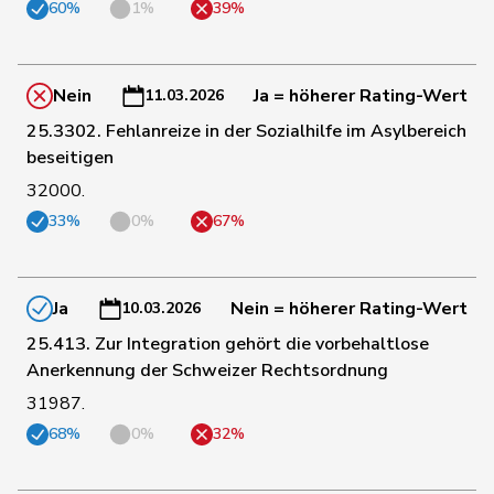
60%
1%
39%
91
Cottier
Damien
FDP
NE
Nein
Ja = höherer Rating-Wert
11.03.2026
92
Müller
Leo
Mitte
LU
25.3302. Fehlanreize in der Sozialhilfe im Asylbereich
beseitigen
de
32000.
95
Simone
FDP
GE
Montmollin
33%
0%
67%
83
Walti
Beat
FDP
ZH
Ja
Nein = höherer Rating-Wert
10.03.2026
98
Paganini
Nicolò
Mitte
SG
25.413. Zur Integration gehört die vorbehaltlose
Anerkennung der Schweizer Rechtsordnung
31987.
93
Ritter
Markus
Mitte
SG
68%
0%
32%
Philipp
100
Bregy
Mitte
VS