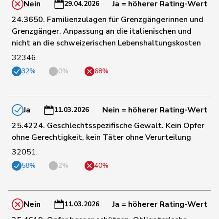
Nein
Ja = höherer Rating-Wert
29.04.2026
24.3650. Familienzulagen für Grenzgängerinnen und
4
Calame
Didier
SVP
NE
Grenzgänger. Anpassung an die italienischen und
nicht an die schweizerischen Lebenshaltungskosten
63
Pamini
Paolo
SVP
TI
32346.
32%
0%
68%
70
Wasserfallen
Christian
FDP
BE
Ja
Nein = höherer Rating-Wert
11.03.2026
Hans-
69
Portmann
FDP
ZH
25.4224. Geschlechtsspezifische Gewalt. Kein Opfer
Peter
ohne Gerechtigkeit, kein Täter ohne Verurteilung
32051.
77
Dobler
Marcel
FDP
SG
58%
2%
40%
81
Schneeberger
Daniela
FDP
BL
Nein
Ja = höherer Rating-Wert
11.03.2026