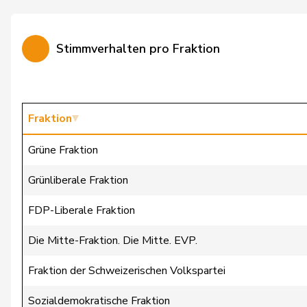
Bürgin
Yvonne
Stimmverhalten pro Fraktion
Calame
Didier
Candan
Hasan
Candinas
Martin
Fraktion
Chappuis
Isabelle
Grüne Fraktion
Christ
Katja
Grünliberale Fraktion
Clivaz
Christophe
FDP-Liberale Fraktion
Cottier
Damien
Die Mitte-Fraktion. Die Mitte. EVP.
Crottaz
Brigitte
Fraktion der Schweizerischen Volkspartei
Dandrès
Christian
Sozialdemokratische Fraktion