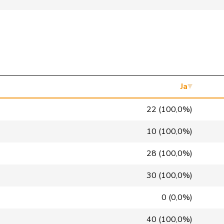
Mitte
M-E
ZH
SVP
V
NE
SP
S
LU
Mitte
M-E
GR
Ja
Mitte
M-E
VD
22 (100,0%)
glp
GL
BS
10 (100,0%)
GRÜNE
G
VS
28 (100,0%)
FDP
RL
NE
30 (100,0%)
SP
S
VD
0 (0,0%)
SP
S
GE
40 (100,0%)