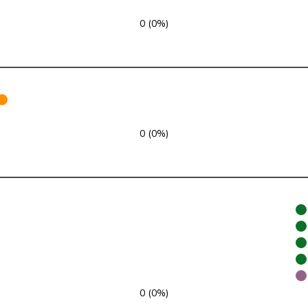
SVP
V
ZH
0 (0%)
FDP
RL
VD
SVP
V
ZH
GRÜNE
G
NE
0 (0%)
glp
GL
AG
Mitte
M-E
TI
SVP
V
VD
SP
S
JU
SP
S
SG
SP
S
BE
0 (0%)