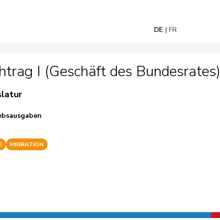
DE
FR
trag I (Geschäft des Bundesrates
slatur
iebsausgaben
E
MIGRATION