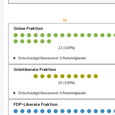
de Courten
Thomas
de Montmollin
Simone
Ja
Grüne Fraktion
de Quattro
Jacqueline
Dettling
Marcel
22 (100%)
Dobler
Marcel
Entschuldigt/Abwesend: 0 Ratsmitglieder
Docourt
Martine
Grünliberale Fraktion
Durrer-Knobel
Regina
10 (100%)
Egger
Mike
Entschuldigt/Abwesend: 0 Ratsmitglieder
Farinelli
Alex
FDP-Liberale Fraktion
Fehlmann Rielle
Laurence