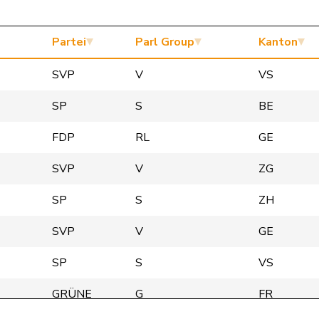
Partei
Parl Group
Kanton
SVP
V
VS
SP
S
BE
FDP
RL
GE
SVP
V
ZG
SP
S
ZH
SVP
V
GE
SP
S
VS
GRÜNE
G
FR