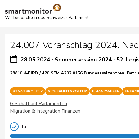
Wir beobachten das Schweizer Parlament
24.007 Voranschlag 2024. Nach
28.05.2024
·
Sommersession 2024
·
52. Legi
28810 4-EJPD / 420 SEM A202.0156 Bundesasylzentren: Betr
1 ·
STAATSPOLITIK
SICHERHEITSPOLITIK
FINANZWESEN
ENERGI
Geschäft auf Parlament.ch
Migration & Integration
Finanzen
Ja