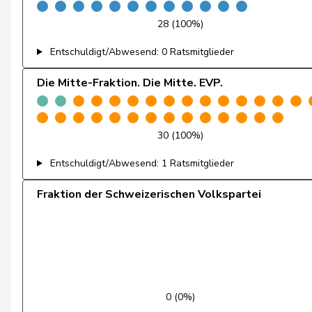
Fehr Düsel
Nina
28 (100%)
Feller
Olivier
Entschuldigt/Abwesend: 0 Ratsmitglieder
Fischer
Benjamin
Die Mitte-Fraktion. Die Mitte. EVP.
Fivaz
Fabien
30 (100%)
Flach
Beat
Entschuldigt/Abwesend: 1 Ratsmitglieder
Fonio
Giorgio
Fraktion der Schweizerischen Volkspartei
Freymond
Sylvain
Fridez
Pierre-Alain
Friedl
Claudia
Funiciello
Tamara
0 (0%)