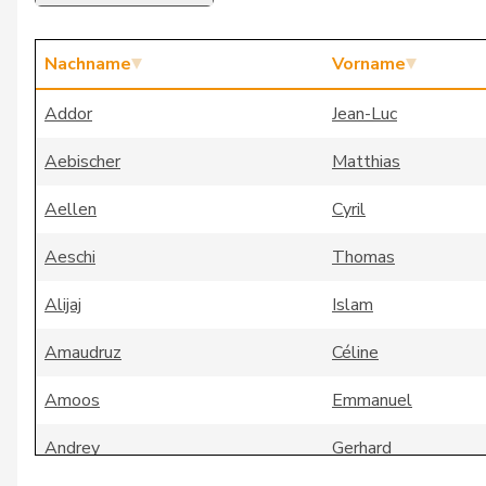
Nachname
Vorname
Addor
Jean-Luc
Aebischer
Matthias
Aellen
Cyril
Aeschi
Thomas
Alijaj
Islam
Amaudruz
Céline
Amoos
Emmanuel
Andrey
Gerhard