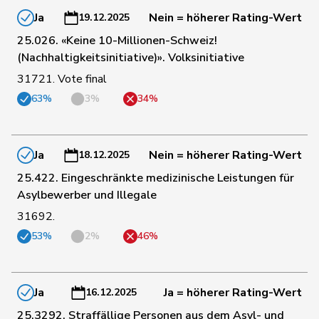
Ja
Nein = höherer Rating-Wert
19.12.2025
Bulliard-
25.026. «Keine 10-Millionen-Schweiz!
115
Christine
Mitte
FR
Marbach
(Nachhaltigkeitsinitiative)». Volksinitiative
31721. Vote final
116
Meier
Andreas
Mitte
AG
63%
3%
34%
117
Chappuis
Isabelle
Mitte
VD
Ja
Nein = höherer Rating-Wert
18.12.2025
25.422. Eingeschränkte medizinische Leistungen für
Wismer-
118
Priska
Mitte
LU
Asylbewerber und Illegale
Felder
31692.
53%
2%
46%
119
Barandun
Nicole
Mitte
ZH
120
Bally
Maya
Mitte
AG
Ja
Ja = höherer Rating-Wert
16.12.2025
25.3292. Straffällige Personen aus dem Asyl- und