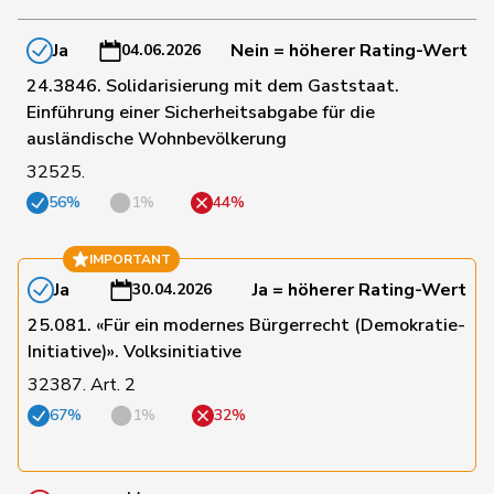
172
Prelicz-Huber
Katharina
GRÜNE
ZH
Ja
Nein = höherer Rating-Wert
04.06.2026
24.3846. Solidarisierung mit dem Gaststaat.
Einführung einer Sicherheitsabgabe für die
173
Töngi
Michael
GRÜNE
LU
ausländische Wohnbevölkerung
32525.
174
Weichelt
Manuela
GRÜNE
ZG
56%
1%
44%
IMPORTANT
175
Badertscher
Christine
GRÜNE
BE
Ja
Ja = höherer Rating-Wert
30.04.2026
25.081. «Für ein modernes Bürgerrecht (Demokratie-
179
Gysin
Greta
GRÜNE
TI
Initiative)». Volksinitiative
32387. Art. 2
Klopfenstein
67%
1%
32%
180
Delphine
GRÜNE
GE
Broggini
183
Schlatter
Marionna
GRÜNE
ZH