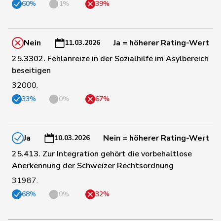
60%
1%
39%
108
Bürgin
Yvonne
Mitte
ZH
Nein
Ja = höherer Rating-Wert
11.03.2026
109
Pfister
Gerhard
Mitte
ZG
25.3302. Fehlanreize in der Sozialhilfe im Asylbereich
beseitigen
32000.
110
Stadler
Simon
Mitte
UR
33%
0%
67%
Durrer-
111
Regina
Mitte
NW
Knobel
Ja
Nein = höherer Rating-Wert
10.03.2026
112
Hess
Lorenz
Mitte
BE
25.413. Zur Integration gehört die vorbehaltlose
Anerkennung der Schweizer Rechtsordnung
31987.
113
Nause
Reto
Mitte
BE
68%
0%
32%
114
Lohr
Christian
Mitte
TG