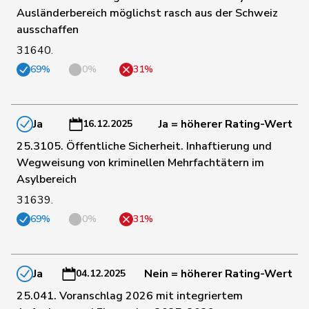
Müller-
Ausländerbereich möglichst rasch aus der Schweiz
121
Stefan
Mitte
SO
Altermatt
ausschaffen
31640.
122
Fonio
Giorgio
Mitte
TI
69%
0%
31%
Roth
Marie-
123
Mitte
FR
Pasquier
France
Ja
Ja = höherer Rating-Wert
16.12.2025
25.3105. Öffentliche Sicherheit. Inhaftierung und
125
Maitre
Vincent
Mitte
GE
Wegweisung von kriminellen Mehrfachtätern im
Asylbereich
31639.
138
Bullakaj
Arbër
SP
SG
69%
0%
31%
139
Dobler
Loïc
SP
JU
Ja
Nein = höherer Rating-Wert
04.12.2025
25.041. Voranschlag 2026 mit integriertem
141
Locher
Miriam
SP
BL