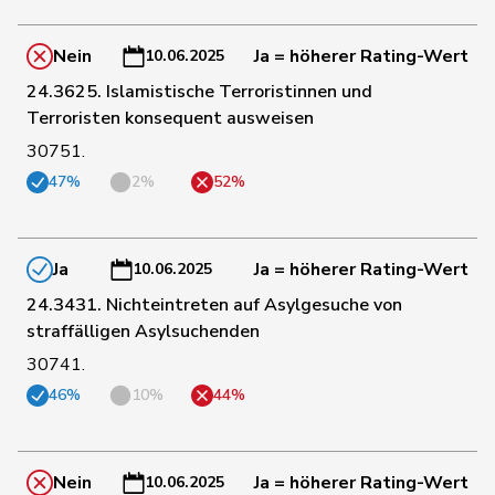
185
Wermuth
Cédric
SP
AG
Nein
Ja = höherer Rating-Wert
10.06.2025
24.3625. Islamistische Terroristinnen und
186
Meyer
Mattea
SP
ZH
Terroristen konsequent ausweisen
30751.
47%
2%
52%
187
Badran
Jacqueline
SP
ZH
189
Wyss
Sarah
SP
BS
Ja
Ja = höherer Rating-Wert
10.06.2025
24.3431. Nichteintreten auf Asylgesuche von
straffälligen Asylsuchenden
191
Pult
Jon
SP
GR
30741.
46%
10%
44%
Fehlmann
194
Laurence
SP
GE
Rielle
Nein
Ja = höherer Rating-Wert
10.06.2025
195
Gysi
Barbara
SP
SG