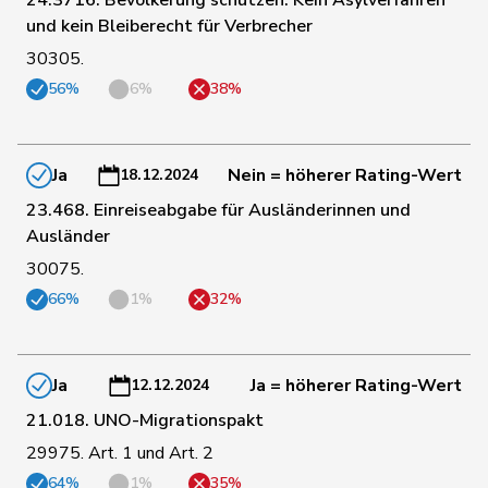
29
Walliser
Bruno
SVP
ZH
und kein Bleiberecht für Verbrecher
30305.
56%
6%
38%
30
Fischer
Benjamin
SVP
ZH
31
Giezendanner
Benjamin
SVP
AG
Ja
Nein = höherer Rating-Wert
18.12.2024
23.468. Einreiseabgabe für Ausländerinnen und
Ausländer
32
Strupler
Manuel
SVP
TG
30075.
66%
1%
32%
33
Buffat
Michaël
SVP
VD
Umbricht
Ja
Ja = höherer Rating-Wert
12.12.2024
34
Nadja
SVP
BE
Pieren
21.018. UNO-Migrationspakt
29975. Art. 1 und Art. 2
35
Bühler
Manfred
SVP
BE
64%
1%
35%