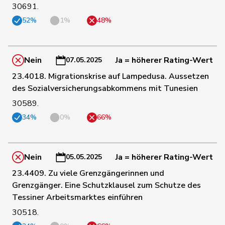
Martullo-
30691.
2
Magdalena
SVP
GR
Blocher
52%
1%
48%
Pierre-
3
Page
SVP
FR
André
Nein
Ja = höherer Rating-Wert
07.05.2025
23.4018. Migrationskrise auf Lampedusa. Aussetzen
4
Calame
Didier
SVP
NE
des Sozialversicherungsabkommens mit Tunesien
30589.
5
Stettler
Thomas
SVP
JU
34%
0%
66%
6
Addor
Jean-Luc
SVP
VS
Nein
Ja = höherer Rating-Wert
05.05.2025
23.4409. Zu viele Grenzgängerinnen und
7
Aeschi
Thomas
SVP
ZG
Grenzgänger. Eine Schutzklausel zum Schutze des
Tessiner Arbeitsmarktes einführen
Roland
30518.
8
Büchel
SVP
SG
Rino