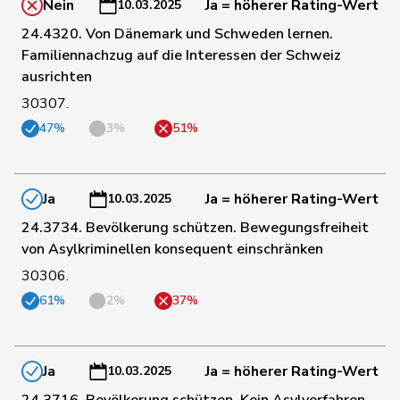
Nein
Ja = höherer Rating-Wert
10.03.2025
23
Rüegger
Monika
SVP
OW
24.4320. Von Dänemark und Schweden lernen.
Familiennachzug auf die Interessen der Schweiz
ausrichten
24
Rutz
Gregor
SVP
ZH
30307.
47%
3%
51%
25
Schläpfer
Therese
SVP
ZH
Ja
Ja = höherer Rating-Wert
10.03.2025
24.3734. Bevölkerung schützen. Bewegungsfreiheit
26
Sollberger
Sandra
SVP
BL
von Asylkriminellen konsequent einschränken
30306.
27
Steinemann
Barbara
SVP
ZH
61%
2%
37%
28
Tuena
Mauro
SVP
ZH
Ja
Ja = höherer Rating-Wert
10.03.2025
24.3716. Bevölkerung schützen. Kein Asylverfahren