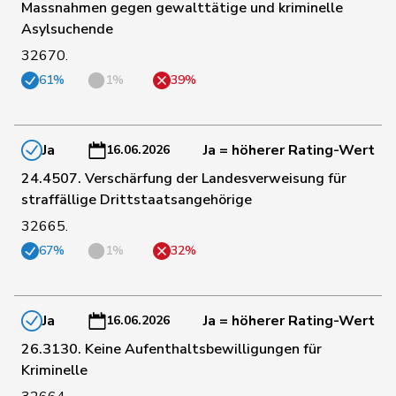
135
Bertschy
Kathrin
glp
BE
Massnahmen gegen gewalttätige und kriminelle
Asylsuchende
32670.
136
de Meuron
Andrea
GRÜNE
BE
61%
1%
39%
140
Gantenbein
Laura
GRÜNE
SO
Ja
Ja = höherer Rating-Wert
16.06.2026
Anna-
24.4507. Verschärfung der Landesverweisung für
142
Schmaltz
GRÜNE
ZH
Béatrice
straffällige Drittstaatsangehörige
32665.
143
Arslan
Sibel
GRÜNE
BS
67%
1%
32%
144
Chollet
Clarence
GRÜNE
NE
Ja
Ja = höherer Rating-Wert
16.06.2026
26.3130. Keine Aufenthaltsbewilligungen für
146
Berli
Rudi
GRÜNE
GE
Kriminelle