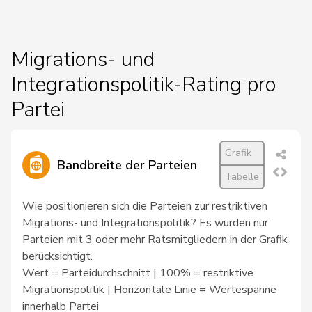
79
Vietze
Kris
FDP
TG
80
Gianini
Simone
FDP
TI
Migrations- und
Integrationspolitik-Rating pro
81
Schneeberger
Daniela
FDP
BL
Partei
83
Walti
Beat
FDP
ZH
Grafik
Bandbreite der Parteien
Tabelle
84
Silberschmidt
Andri
FDP
ZH
Wie positionieren sich die Parteien zur restriktiven
Migrations- und Integrationspolitik? Es wurden nur
85
Farinelli
Alex
FDP
TI
Parteien mit 3 oder mehr Ratsmitgliedern in der Grafik
berücksichtigt.
Wert = Parteidurchschnitt | 100% = restriktive
Migrationspolitik | Horizontale Linie = Wertespanne
86
Schilliger
Peter
FDP
LU
innerhalb Partei