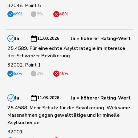
99
Candinas
Martin
Mitte
GR
32048. Point 5
49%
3%
48%
Philipp
100
Bregy
Mitte
VS
Matthias
Ja
Ja = höherer Rating-Wert
11.03.2026
Schneider-
101
Elisabeth
Mitte
BL
25.4589. Für eine echte Asylstrategie im Interesse
Schneiter
der Schweizer Bevölkerung
32002. Point 1
102
Blunschy
Dominik
Mitte
SZ
52%
2%
46%
103
Roduit
Benjamin
Mitte
VS
Ja
Ja = höherer Rating-Wert
11.03.2026
25.4588. Mehr Schutz für die Bevölkerung. Wirksame
105
Kamerzin
Sidney
Mitte
VS
Massnahmen gegen gewalttätige und kriminelle
Asylsuchende
107
Kutter
Philipp
Mitte
ZH
32001.