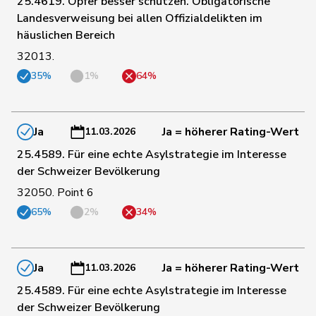
25.4619. Opfer besser schützen. Obligatorische
Landesverweisung bei allen Offizialdelikten im
häuslichen Bereich
66
Sormanni
Daniel
MCG
GE
32013.
35%
1%
64%
82
Rechsteiner
Thomas
Mitte
AI
Ja
Ja = höherer Rating-Wert
92
Müller
Leo
Mitte
LU
11.03.2026
25.4589. Für eine echte Asylstrategie im Interesse
der Schweizer Bevölkerung
93
Ritter
Markus
Mitte
SG
32050. Point 6
65%
2%
34%
96
Kaufmann
Pius
Mitte
LU
Ja
Ja = höherer Rating-Wert
11.03.2026
98
Paganini
Nicolò
Mitte
SG
25.4589. Für eine echte Asylstrategie im Interesse
der Schweizer Bevölkerung