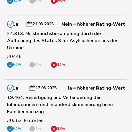
34%
0%
66%
9
de Courten
Thomas
SVP
BL
Ja
Nein = höherer Rating-Wert
21.03.2025
24.313. Missbrauchsbekämpfung durch die
10
Dettling
Marcel
SVP
SZ
Aufhebung des Status S für Asylsuchende aus der
Ukraine
11
Egger
Mike
SVP
SG
30446.
64%
2%
34%
12
Grüter
Franz
SVP
LU
Ja
Ja = höherer Rating-Wert
17.03.2025
13
Guggisberg
Lars
SVP
BE
19.464. Beseitigung und Verhinderung der
Inländerinnen- und Inländerdiskriminierung beim
Familiennachzug
14
Gutjahr
Diana
SVP
TG
30382. Eintreten
61%
1%
38%