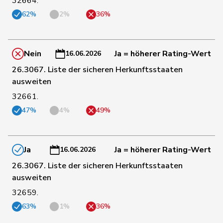
32664.
Michaud
62%
2%
36%
153
Sophie
GRÜNE
VD
Gigon
154
Porchet
Léonore
GRÜNE
VD
Nein
Ja = höherer Rating-Wert
16.06.2026
26.3067. Liste der sicheren Herkunftsstaaten
ausweiten
163
Ryser
Franziska
GRÜNE
SG
32661.
47%
4%
49%
168
Brenzikofer
Florence
GRÜNE
BL
Ja
Ja = höherer Rating-Wert
16.06.2026
170
Schneider
Meret
GRÜNE
ZH
26.3067. Liste der sicheren Herkunftsstaaten
ausweiten
32659.
171
Baumann
Kilian
GRÜNE
BE
63%
1%
36%