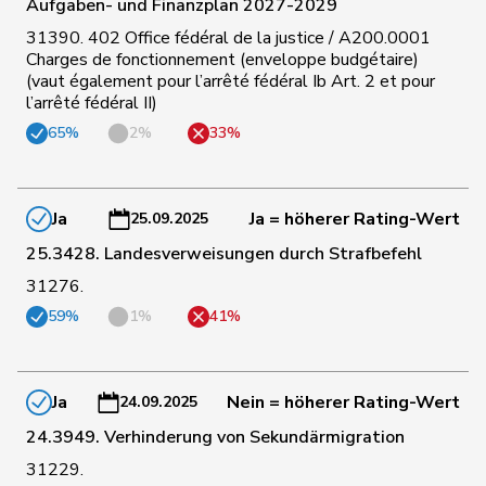
Aufgaben- und Finanzplan 2027-2029
31390. 402 Office fédéral de la justice / A200.0001
Charges de fonctionnement (enveloppe budgétaire)
145
Gaillard
Benoît
SP
VD
(vaut également pour l’arrêté fédéral Ib Art. 2 et pour
l’arrêté fédéral II)
147
Schmezer
Ueli
SP
BE
65%
2%
33%
148
Tuosto
Brenda
SP
VD
Ja
Ja = höherer Rating-Wert
25.09.2025
25.3428. Landesverweisungen durch Strafbefehl
149
De Ventura
Linda
SP
SH
31276.
59%
1%
41%
150
Amoos
Emmanuel
SP
VS
Ja
Nein = höherer Rating-Wert
24.09.2025
151
Storni
Bruno
SP
TI
24.3949. Verhinderung von Sekundärmigration
31229.