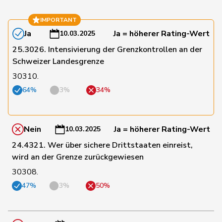
15
Heimgartner
Stefanie
SVP
AG
IMPORTANT
Ja
Ja = höherer Rating-Wert
10.03.2025
16
Hess
Erich
SVP
BE
25.3026. Intensivierung der Grenzkontrollen an der
Schweizer Landesgrenze
17
Hurter
Thomas
SVP
SH
30310.
64%
3%
34%
18
Imark
Christian
SVP
SO
Nein
Ja = höherer Rating-Wert
10.03.2025
19
Marchesi
Piero
SVP
TI
24.4321. Wer über sichere Drittstaaten einreist,
wird an der Grenze zurückgewiesen
30308.
20
Matter
Thomas
SVP
ZH
47%
3%
50%
22
Reimann
Lukas
SVP
SG