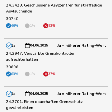
24.3429. Geschlossene Asylzentren für straffällige
Asylsuchende
196
Marti
Min Li
SP
ZH
30740.
46%
1%
53%
197
Masshardt
Nadine
SP
BE
Ja
Ja = höherer Rating-Wert
04.06.2025
198
Seiler Graf
Priska
SP
ZH
24.3947. Verstärkte Grenzkontrollen
aufrechterhalten
199
Funiciello
Tamara
SP
BE
30696.
63%
1%
37%
200
Dünki-Bättig
Michèle
SP
ZH
Ja
Ja = höherer Rating-Wert
04.06.2025
1
Graber
Michael
SVP
VS
24.3701. Einen dauerhaften Grenzschutz
gewährleisten