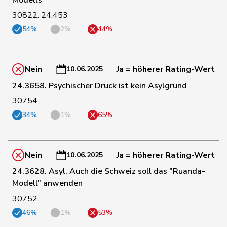
169
Marti
Samira
SP
BL
30822. 24.453
54%
2%
44%
176
Bendahan
Samuel
SP
VD
Nein
Ja = höherer Rating-Wert
10.06.2025
177
Crottaz
Brigitte
SP
VD
24.3658. Psychischer Druck ist kein Asylgrund
30754.
178
Dandrès
Christian
SP
GE
34%
1%
65%
181
Molina
Fabian
SP
ZH
Nein
Ja = höherer Rating-Wert
10.06.2025
24.3628. Asyl. Auch die Schweiz soll das "Ruanda-
182
Piller Carrard
Valérie
SP
FR
Modell" anwenden
30752.
184
Suter
Gabriela
SP
AG
46%
1%
53%