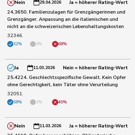
Nein
Ja = höherer Rating-Wert
29.04.2026
24.3650. Familienzulagen für Grenzgängerinnen und
Grenzgänger. Anpassung an die italienischen und
188
Kälin
Irène
GRÜNE
AG
nicht an die schweizerischen Lebenshaltungskosten
32346.
190
Mahaim
Raphaël
GRÜNE
VD
32%
0%
68%
192
Andrey
Gerhard
GRÜNE
FR
Ja
Nein = höherer Rating-Wert
11.03.2026
25.4224. Geschlechtsspezifische Gewalt. Kein Opfer
193
Clivaz
Christophe
GRÜNE
VS
ohne Gerechtigkeit, kein Täter ohne Verurteilung
32051.
21
Quadri
Lorenzo
Lega
TI
58%
2%
40%
Nein
Ja = höherer Rating-Wert
11.03.2026
45
Golay
Roger
MCG
GE