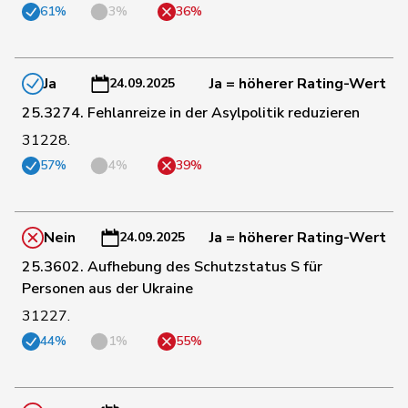
61%
3%
36%
152
Alijaj
Islam
SP
ZH
155
Brizzi
Simona
SP
AG
Ja
Ja = höherer Rating-Wert
24.09.2025
25.3274. Fehlanreize in der Asylpolitik reduzieren
156
Candan
Hasan
SP
LU
31228.
57%
4%
39%
157
Docourt
Martine
SP
NE
Nein
Ja = höherer Rating-Wert
24.09.2025
158
Jaccoud
Jessica
SP
VD
25.3602. Aufhebung des Schutzstatus S für
Personen aus der Ukraine
31227.
159
Revaz
Estelle
SP
GE
44%
1%
55%
160
Rosenwasser
Anna
SP
ZH