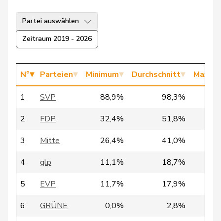
Partei auswählen
87
Sauter
Regine
FDP
ZH
Zeitraum 2019 - 2026
88
Nantermod
Philippe
FDP
VS
N°
Parteien
Minimum
Durchschnitt
Maxim
Vincenz-
89
Susanne
FDP
SG
1
SVP
88,9%
98,3%
100
Stauffacher
2
FDP
32,4%
51,8%
64
von
90
Patricia
FDP
BS
Falkenstein
3
Mitte
26,4%
41,0%
64
91
Cottier
Damien
FDP
NE
4
glp
11,1%
18,7%
41
5
EVP
11,7%
17,9%
26
94
Riniker
Maja
FDP
AG
6
GRÜNE
0,0%
2,8%
14