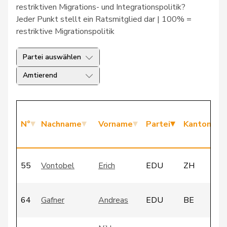
restriktiven Migrations- und Integrationspolitik?
Jeder Punkt stellt ein Ratsmitglied dar | 100% =
restriktive Migrationspolitik
Partei auswählen
Amtierend
N°
Nachname
Vorname
Partei
Kanton
55
Vontobel
Erich
EDU
ZH
64
Gafner
Andreas
EDU
BE