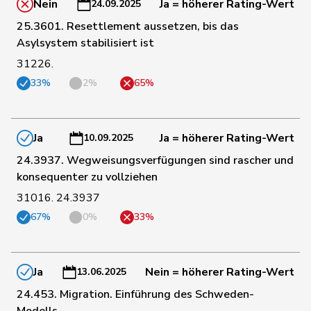
Nein
Ja = höherer Rating-Wert
24.09.2025
25.3601. Resettlement aussetzen, bis das
161
Roth
David
SP
LU
Asylsystem stabilisiert ist
31226.
162
Rumy
Farah
SP
SO
33%
2%
65%
164
Schläfli
Nina
SP
TG
Ja
Ja = höherer Rating-Wert
10.09.2025
24.3937. Wegweisungsverfügungen sind rascher und
165
Tschopp
Jean
SP
VD
konsequenter zu vollziehen
31016. 24.3937
67%
0%
33%
166
Zryd
Andrea
SP
BE
167
Zybach
Ursula
SP
BE
Ja
Nein = höherer Rating-Wert
13.06.2025
24.453. Migration. Einführung des Schweden-
Modells