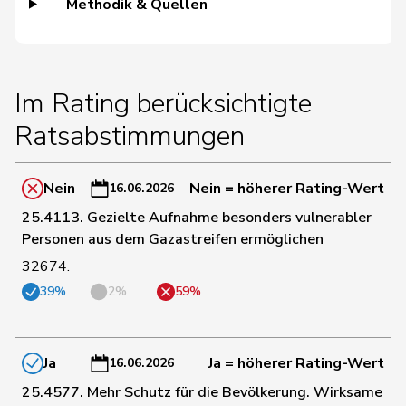
Methodik & Quellen
128
Hässig
Patrick
glp
ZH
Im Rating berücksichtigte
129
Stämpfli
Fabienne
glp
BE
Ratsabstimmungen
130
Schaffner
Barbara
glp
ZH
Nein
Nein = höherer Rating-Wert
16.06.2026
25.4113. Gezielte Aufnahme besonders vulnerabler
131
Christ
Katja
glp
BS
Personen aus dem Gazastreifen ermöglichen
32674.
132
Gredig
Corina
glp
ZH
39%
2%
59%
134
Grossen
Jürg
glp
BE
Ja
Ja = höherer Rating-Wert
16.06.2026
25.4577. Mehr Schutz für die Bevölkerung. Wirksame