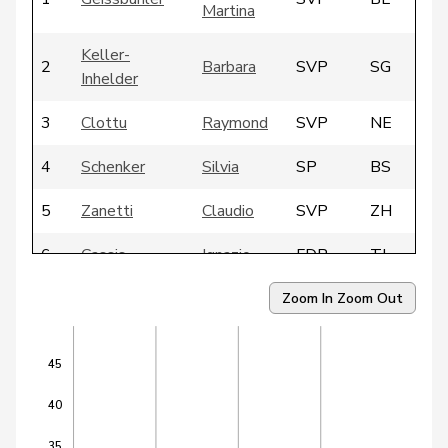
Martina
Keller-
2
Barbara
SVP
SG
Inhelder
3
Clottu
Raymond
SVP
NE
4
Schenker
Silvia
SP
BS
5
Zanetti
Claudio
SVP
ZH
6
Cassis
Ignazio
FDP
TI
7
Fricker
Jonas
GRÜNE
AG
Zoom In
Zoom Out
9
Tuena
Mauro
SVP
ZH
45
12
Gschwind
Jean-Paul
CVP
JU
40
13
Schneeberger
Daniela
FDP
BL
35