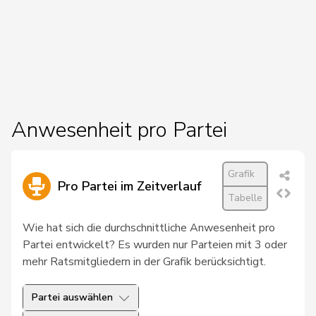
21
Hadorn
Philipp
SP
SO
22
Salzmann
Werner
SVP
BE
23
Stahl
Jürg
SVP
ZH
24
Bauer
Philippe
FDP
NE
Anwesenheit pro Partei
25
Gössi
Petra
FDP
SZ
28
Imark
Christian
SVP
SO
Grafik
Pro Partei im Zeitverlauf
29
Seiler Graf
Priska
SP
ZH
Tabelle
30
Steinemann
Barbara
SVP
ZH
Wie hat sich die durchschnittliche Anwesenheit pro
Partei entwickelt? Es wurden nur Parteien mit 3 oder
31
Dobler
Marcel
FDP
SG
mehr Ratsmitgliedern in der Grafik berücksichtigt.
32
Munz
Martina
SP
SH
Partei auswählen
33
Vogler
Karl
csp-ow
OW