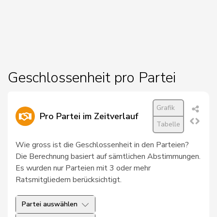
27
Chollet
Clarence
GRÜNE
NE
28
Docourt
Martine
SP
NE
29
Friedl
Claudia
SP
SG
30
Glur
Christian
SVP
AG
Geschlossenheit pro Partei
31
Hug
Roman
SVP
GR
Grafik
32
Schläfli
Nina
SP
TG
Pro Partei im Zeitverlauf
Tabelle
33
Töngi
Michael
GRÜNE
LU
Wie gross ist die Geschlossenheit in den Parteien?
34
Tuosto
Brenda
SP
VD
Die Berechnung basiert auf sämtlichen Abstimmungen.
Es wurden nur Parteien mit 3 oder mehr
35
Bullakaj
Arbër
SP
SG
Ratsmitgliedern berücksichtigt.
36
Christ
Katja
glp
BS
Partei auswählen