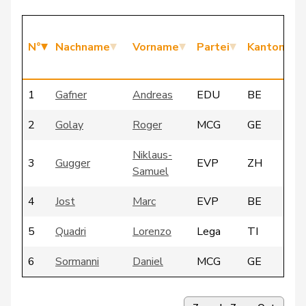
N°
Nachname
Vorname
Partei
Kanton
1
Gafner
Andreas
EDU
BE
2
Golay
Roger
MCG
GE
Niklaus-
3
Gugger
EVP
ZH
Samuel
4
Jost
Marc
EVP
BE
5
Quadri
Lorenzo
Lega
TI
6
Sormanni
Daniel
MCG
GE
7
Vontobel
Erich
EDU
ZH