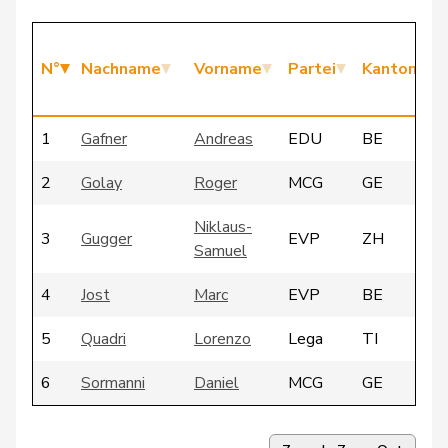
N°
Nachname
Vorname
Partei
Kanton
1
Gafner
Andreas
EDU
BE
2
Golay
Roger
MCG
GE
Niklaus-
3
Gugger
EVP
ZH
Samuel
4
Jost
Marc
EVP
BE
5
Quadri
Lorenzo
Lega
TI
6
Sormanni
Daniel
MCG
GE
7
Vontobel
Erich
EDU
ZH