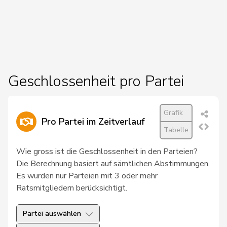
27
Chollet
Clarence
GRÜNE
NE
28
Docourt
Martine
SP
NE
29
Friedl
Claudia
SP
SG
30
Glur
Christian
SVP
AG
Geschlossenheit pro Partei
31
Hug
Roman
SVP
GR
Grafik
32
Schläfli
Nina
SP
TG
Pro Partei im Zeitverlauf
Tabelle
33
Töngi
Michael
GRÜNE
LU
Wie gross ist die Geschlossenheit in den Parteien?
34
Tuosto
Brenda
SP
VD
Die Berechnung basiert auf sämtlichen Abstimmungen.
Es wurden nur Parteien mit 3 oder mehr
35
Bullakaj
Arbër
SP
SG
Ratsmitgliedern berücksichtigt.
36
Christ
Katja
glp
BS
Partei auswählen